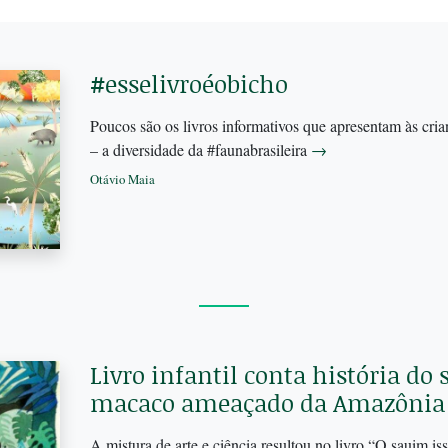
#esselivroéobicho
Poucos são os livros informativos que apresentam às crian
– a diversidade da #faunabrasileira
→
Otávio Maia
Livro infantil conta história do
macaco ameaçado da Amazônia
A mistura de arte e ciência resultou no livro “O sauim is