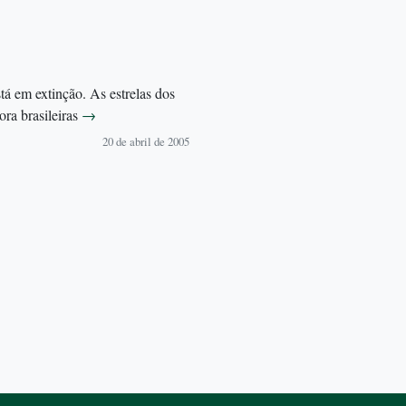
á em extinção. As estrelas dos
lora brasileiras
→
20 de abril de 2005