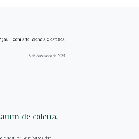
ças – com arte, ciência e estética
18 de dezembro de 2025
 sauim-de-coleira,
so e aquilo”, que busca dar