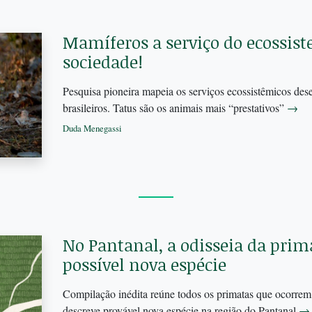
Mamíferos a serviço do ecossist
sociedade!
Pesquisa pioneira mapeia os serviços ecossistêmicos d
brasileiros. Tatus são os animais mais “prestativos”
→
Duda Menegassi
No Pantanal, a odisseia da prim
possível nova espécie
Compilação inédita reúne todos os primatas que ocorrem
descreve provável nova espécie na região do Pantanal
→