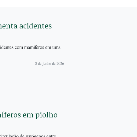
menta acidentes
 acidentes com mamíferos em uma
8 de junho de 2026
míferos em piolho
circulação de patógenos entre