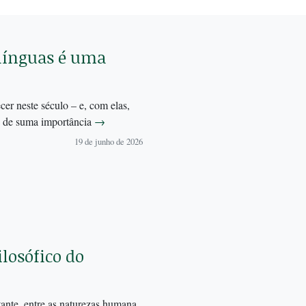
 línguas é uma
cer neste século – e, com elas,
s de suma importância
→
19 de junho de 2026
losófico do
ante, entre as naturezas humana