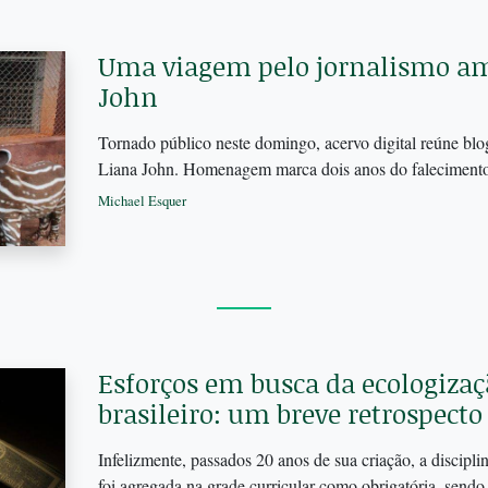
Uma viagem pelo jornalismo am
John
Tornado público neste domingo, acervo digital reúne blo
Liana John. Homenagem marca dois anos do falecimento 
Michael Esquer
Esforços em busca da ecologizaç
brasileiro: um breve retrospecto
Infelizmente, passados 20 anos de sua criação, a discipl
foi agregada na grade curricular como obrigatória, sendo