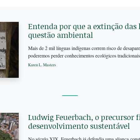
Entenda por que a extinção das
questão ambiental
Mais de 2 mil línguas indígenas correm risco de desapare
poderemos perder conhecimentos ecológicos tradicionai
Karen L. Masters
Ludwig Feuerbach, o precursor fi
desenvolvimento sustentável
No século XIX, Feuerbach já defendia uma aliança const