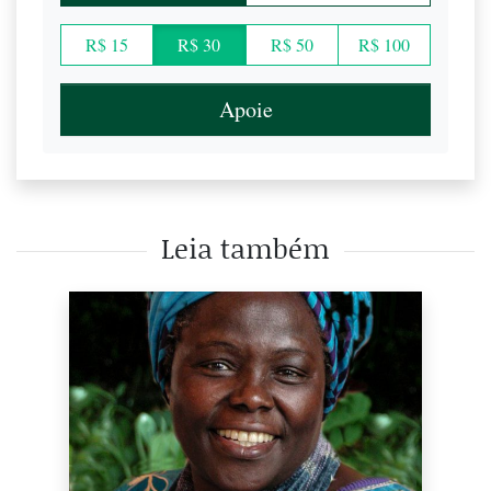
R$ 15
R$ 30
R$ 50
R$ 100
Apoie
Leia também