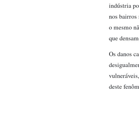
indústria p
nos bairros
o mesmo não
que densam
Os danos ca
desigualmen
vulneráveis
deste fenôm