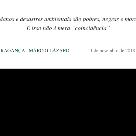
 danos e desastres ambientais são pobres, negras e mor
E isso não é mera “coincidência”
BRAGANÇA
·
MÁRCIO LÁZARO
·
11 de novembro de 2018