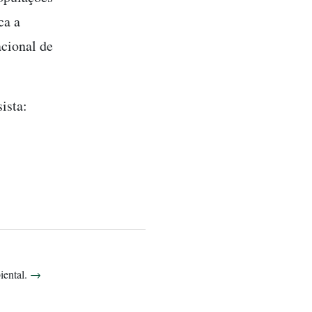
ca a
acional de
sista:
biental.
→