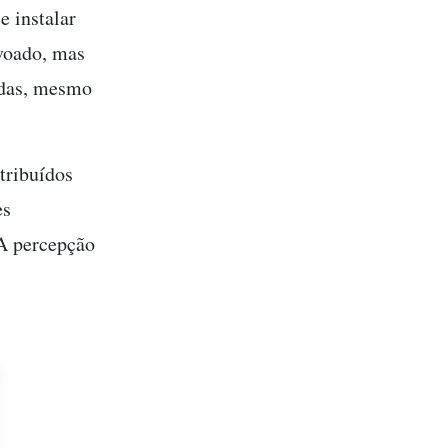
e instalar
ovoado, mas
adas, mesmo
tribuídos
es
 A percepção