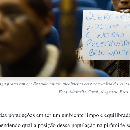
ngu protestam em Brasília contra enchimento do reservatório da usina
Foto: Marcello Casal jr/Agência Brasi
 das populações em ter um ambiente limpo e equilibrad
endendo qual a posição dessa população na pirâmide s