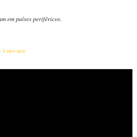
am em países periféricos.
·
8 anos atrás