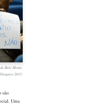
 de Belo Monte.
l/Arquivo 2015.
o são
ocial. Uma