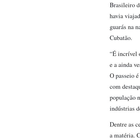
Brasileiro 
havia viaja
guarás na n
Cubatão.
“É incrível
e a ainda v
O passeio é
com destaqu
população n
indústrias 
Dentre as ce
a matéria. 