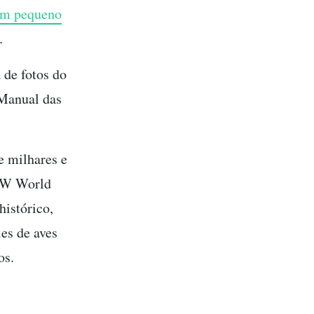
 um pequeno
.
 de fotos do
Manual das
e milhares e
HBW World
histórico,
ies de aves
os.