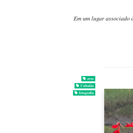
Em um lugar associado à
aves
Cubatão
fotografia