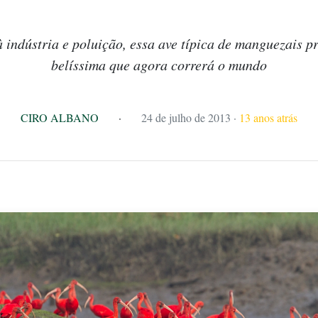
 indústria e poluição, essa ave típica de manguezais
belíssima que agora correrá o mundo
CIRO ALBANO
·
24 de julho de 2013
·
13 anos atrás