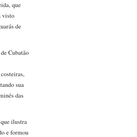
eida, que
 visto
guarás de
s de Cubatão
costeiras,
ntando sua
aminés das
 que ilustra
do e formou