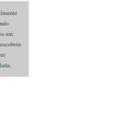
almente
ando
dos em
descobriu
ver
lada
.