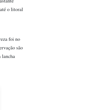
astante
té o litoral
eza foi no
servação são
m lancha