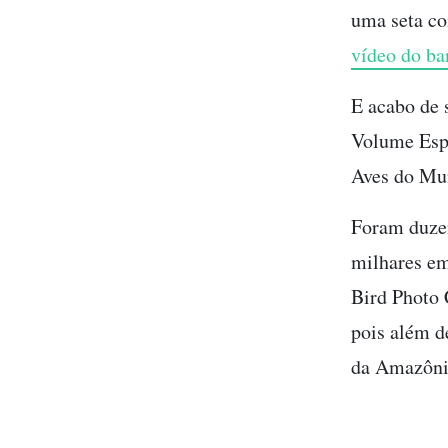
uma seta co
vídeo do ba
E acabo de 
Volume Esp
Aves do Mu
Foram duzen
milhares e
Bird Photo C
pois além de
da Amazônia