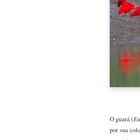
O guará (
Eu
por sua col