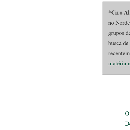
Ciro A
*
no Nordes
grupos d
busca de 
recenteme
matéria n
O
Do