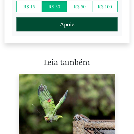
R$ 15
R$ 30
R$ 50
R$ 100
Apoie
Leia também