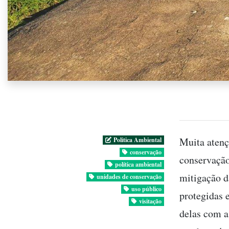
Muita atenç
Politica Ambiental
conservação
conservação
política ambiental
mitigação d
unidades de conservação
uso público
protegidas 
visitação
delas com a