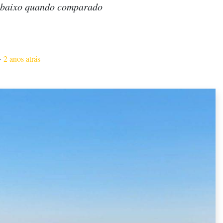
é baixo quando comparado
·
2 anos atrás