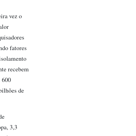
ira vez o
alor
quisadores
ndo fatores
 isolamento
ente recebem
e 600
bilhões de
de
opa, 3,3