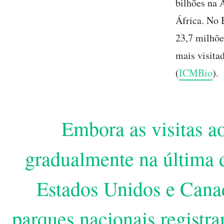
bilhões na 
África. No 
23,7 milhõe
mais visitad
(
ICMBio
).
Embora as visitas a
gradualmente na última 
Estados Unidos e Canad
parques nacionais registr