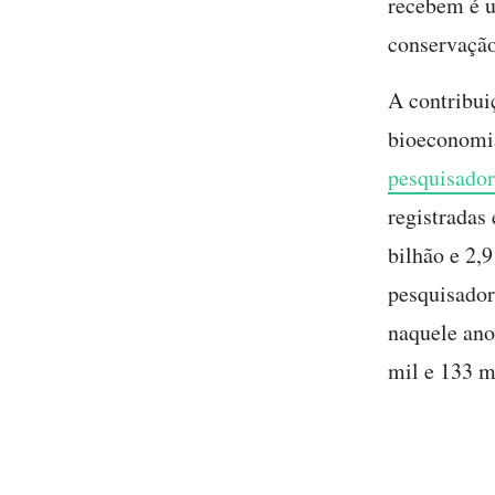
recebem é u
conservação
A contribui
bioeconomia
pesquisado
registradas
bilhão e 2,9
pesquisador
naquele ano
mil e 133 m