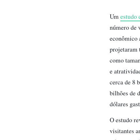
Um
estudo 
número de v
econômico a
projetaram 
como tamanh
e atrativid
cerca de 8 
bilhões de 
dólares gas
O estudo re
visitantes 