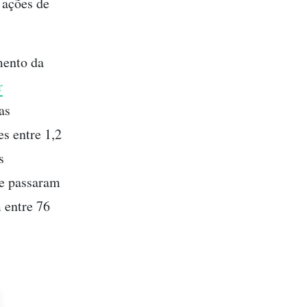
 ações de
mento da
r
as
s entre 1,2
s
ue passaram
 entre 76