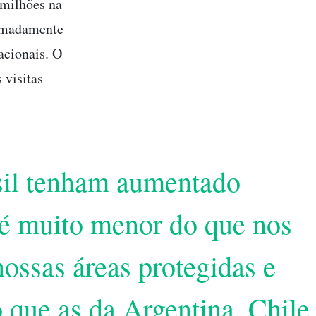
 milhões na
ximadamente
acionais. O
 visitas
asil tenham aumentado
 é muito menor do que nos
ossas áreas protegidas e
 que as da Argentina, Chile