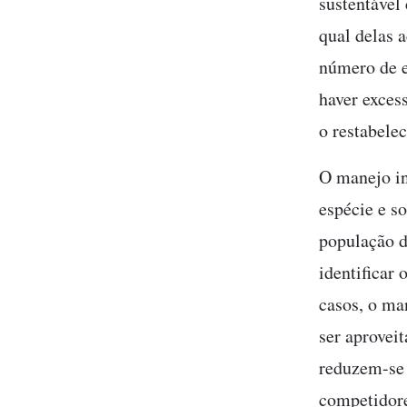
sustentável
qual delas 
número de e
haver excess
o restabele
O manejo in
espécie e so
população d
identificar
casos, o ma
ser aprovei
reduzem-se 
competidore