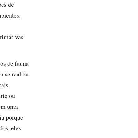
ões de
bientes.
timativas
os de fauna
o se realiza
cais
arte ou
 em uma
ria porque
os, eles