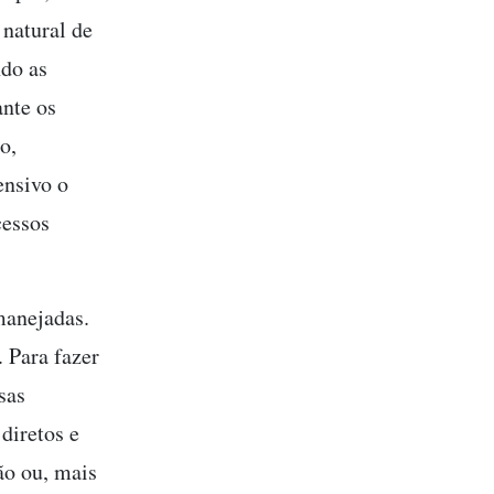
 natural de
ndo as
ante os
o,
ensivo o
cessos
manejadas.
 Para fazer
sas
diretos e
ão ou, mais