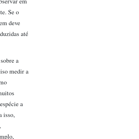
observar em
te. Se o
uem deve
eduzidas até
 sobre a
ciso medir a
omo
muitos
espécie a
 isso,
,
emplo,