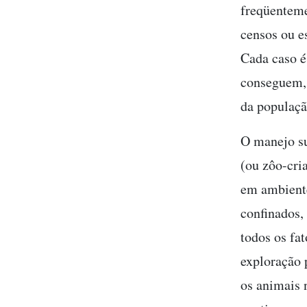
freqüenteme
censos ou e
Cada caso é
conseguem, 
da populaçã
O manejo su
(ou zôo-cri
em ambiente
confinados, 
todos os fa
exploração p
os animais 