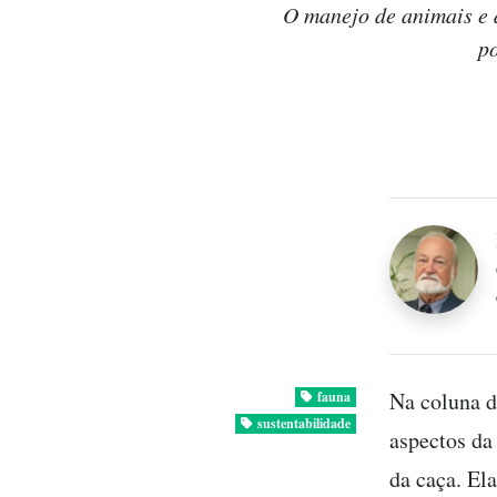
O manejo de animais e 
po
Na coluna d
fauna
sustentabilidade
aspectos da
da caça. El