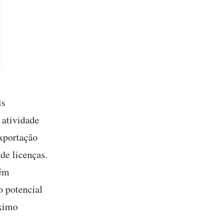
is
 atividade
exportação
de licenças.
tém
o potencial
áximo