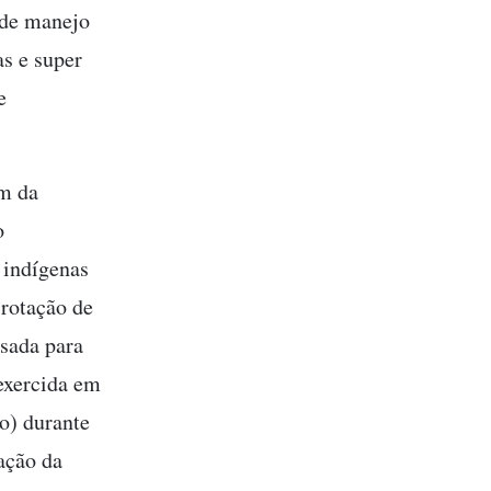
 de manejo
as e super
e
em da
o
 indígenas
 rotação de
usada para
 exercida em
do) durante
ação da