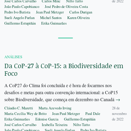
José Carlos Carvalho
Carlos Minc
Nilto Tatto
de 2022
João Paulo Capobianco
José Pedro de Oliveira Costa
Pedro Ivo Batista
Jean Paul Metzger
Carlos Durigan
Sueli Angelo Furlan
Michel Santos
Karen Oliveira
Guillermo Estupiñán
Erika Guimarães
ANÁLISES
Da CoP-27 à CoP-15: a Biodiversidade em
Foco
A CoP27 do Clima foi concluída e é hora de focarmos nos
desafios e metas para outra convenção internacional: a CoP15
sobre Biodiversidade, que começa em dezembro no Canadá
→
Cláudio C. Maretti
Marta Azevedo Irving
28 de
Maria Cecília Wey de Brito
Jean Paul Metzger
Paul Dale
novembro
Erika Guimarães
Edenise Garcia
Guillermo Estupiñán
de 2022
José Carlos Carvalho
Izabella Teixeira
Nilto Tatto
João Paulo Capobianco
Sueli Angelo Furlan
Pedro Ivo Batista