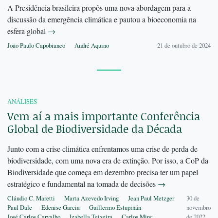
A Presidência brasileira propôs uma nova abordagem para a
discussão da emergência climática e pautou a bioeconomia na
esfera global
→
João Paulo Capobianco
André Aquino
21 de outubro de 2024
ANÁLISES
Vem aí a mais importante Conferência
Global de Biodiversidade da Década
Junto com a crise climática enfrentamos uma crise de perda de
biodiversidade, com uma nova era de extinção. Por isso, a CoP da
Biodiversidade que começa em dezembro precisa ter um papel
estratégico e fundamental na tomada de decisões
→
Cláudio C. Maretti
Marta Azevedo Irving
Jean Paul Metzger
30 de
Paul Dale
Edenise Garcia
Guillermo Estupiñán
novembro
José Carlos Carvalho
Izabella Teixeira
Carlos Minc
de 2022