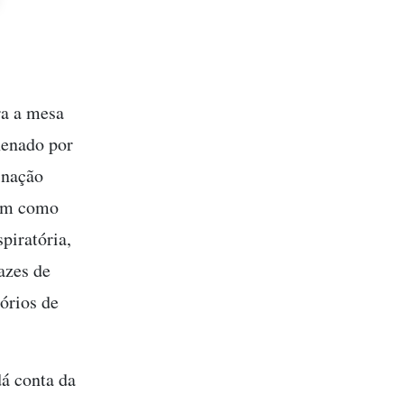
ra a mesa
nenado por
inação
dam como
piratória,
azes de
órios de
dá conta da