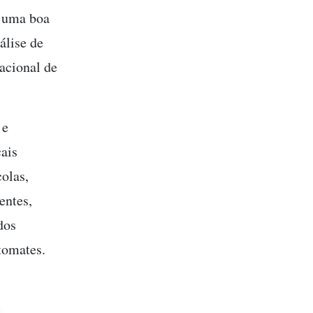
a uma boa
álise de
acional de
 e
ais
olas,
entes,
dos
tomates.