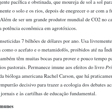
ente pacífica e obstinada, que moureja de sol a sol para
mente o solo e os rios, depois de enegrecer o ar com a 
 Além de ser um grande produtor mundial de CO2 no c
a potência econômica em agrotóxicos.
nseticidas 7 bilhões de dólares por ano. Usa livremente
s como o acefato e o metamidofós, proibidos até na Índi
também têm muitas bocas para prover e pouco tempo pa
os pastorais. Permanece imune aos efeitos do livro
Pr
 da bióloga americana Rachel Carson, que há praticame
empurrão decisivo para trazer a ecologia dos debates a
 jornais e às cartilhas de educação fundamental.
imunes