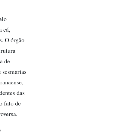
elo
a cá,
s. O órgão
rutura
ca de
s sesmarias
aranaense,
dentes das
o fato de
oversa.
s