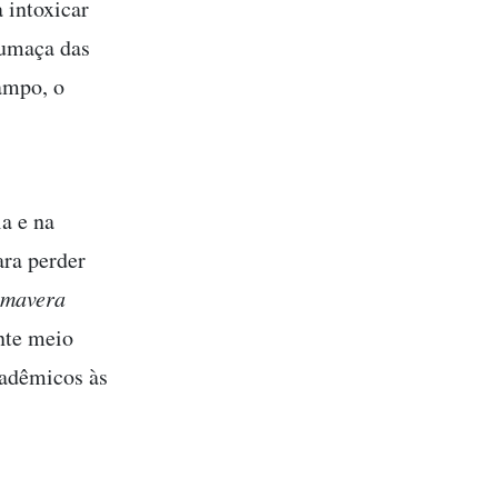
 intoxicar
fumaça das
ampo, o
a e na
ra perder
imavera
nte meio
cadêmicos às