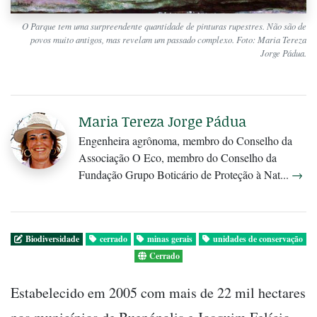
O Parque tem uma surpreendente quantidade de pinturas rupestres. Não são de
povos muito antigos, mas revelam um passado complexo. Foto: Maria Tereza
Jorge Pádua.
Maria Tereza Jorge Pádua
Engenheira agrônoma, membro do Conselho da
Associação O Eco, membro do Conselho da
Fundação Grupo Boticário de Proteção à Nat...
→
Biodiversidade
cerrado
minas gerais
unidades de conservação
Cerrado
Estabelecido em 2005 com mais de 22 mil hectares