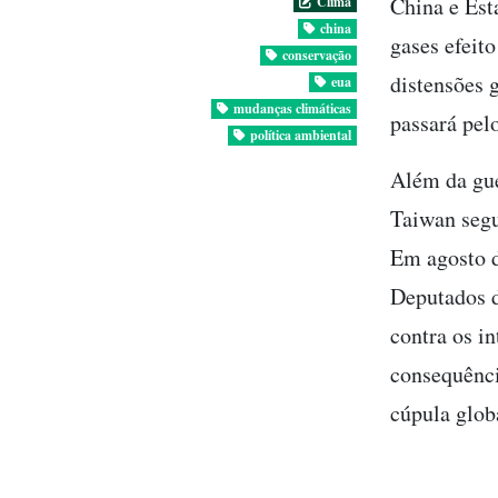
China e Est
Clima
china
gases efeit
conservação
distensões 
eua
mudanças climáticas
passará pel
política ambiental
Além da gue
Taiwan segu
Em agosto d
Deputados d
contra os i
consequênci
cúpula glob