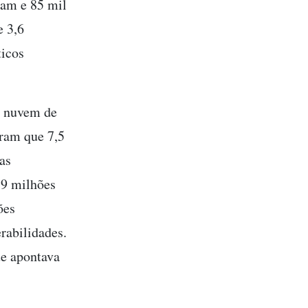
uam e 85 mil
e 3,6
ticos
sa nuvem de
ram que 7,5
as
 9 milhões
ões
rabilidades.
e apontava