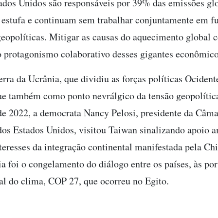
ados Unidos são responsáveis por 39% das emissões gl
o estufa e continuam sem trabalhar conjuntamente em f
geopolíticas. Mitigar as causas do aquecimento global 
o protagonismo colaborativo desses gigantes econômico
rra da Ucrânia, que dividiu as forças políticas Ocident
e também como ponto nevrálgico da tensão geopolítica
e 2022, a democrata Nancy Pelosi, presidente da Câma
os Estados Unidos, visitou Taiwan sinalizando apoio 
nteresses da integração continental manifestada pela Ch
a foi o congelamento do diálogo entre os países, às por
al do clima, COP 27, que ocorreu no Egito.