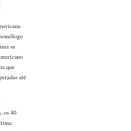
americana
u homólogo
lima se
 americano
rma que
peradas até
a
, os 40
ltima