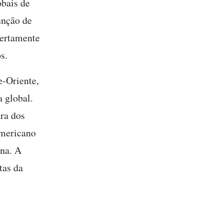
obais de
unção de
certamente
s.
e-Oriente,
 global.
ra dos
americano
ina. A
tas da