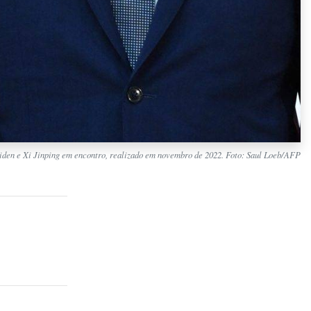
iden e Xi Jinping em encontro, realizado em novembro de 2022. Foto: Saul Loeb/AFP