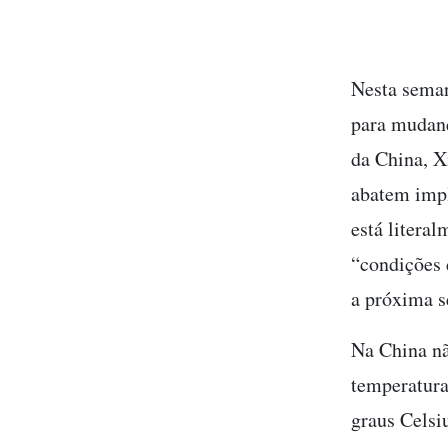
Nesta seman
para mudanç
da China, X
abatem impl
está litera
“condições 
a próxima 
Na China nã
temperatura
graus Celsi