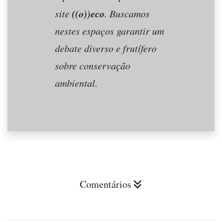
((o))eco
site
. Buscamos
nestes espaços garantir um
debate diverso e frutífero
sobre conservação
ambiental.
Comentários