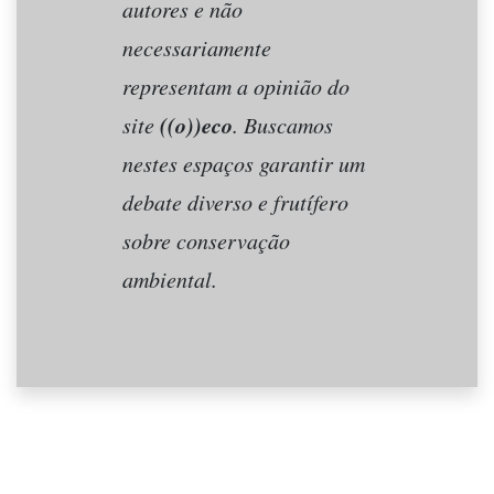
autores e não
necessariamente
representam a opinião do
((o))eco
site
. Buscamos
nestes espaços garantir um
debate diverso e frutífero
sobre conservação
ambiental.