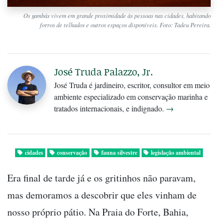
Os gambás vivem em grande proximidade às pessoas nas cidades, habitando
forros de telhados e outros espaços disponíveis. Foto: Tadeu Pereira.
José Truda Palazzo, Jr.
José Truda é jardineiro, escritor, consultor em meio
ambiente especializado em conservação marinha e
tratados internacionais, e indignado.
→
cidades
conservação
fauna silvestre
legislação ambiental
Era final de tarde já e os gritinhos não paravam,
mas demoramos a descobrir que eles vinham de
nosso próprio pátio. Na Praia do Forte, Bahia,