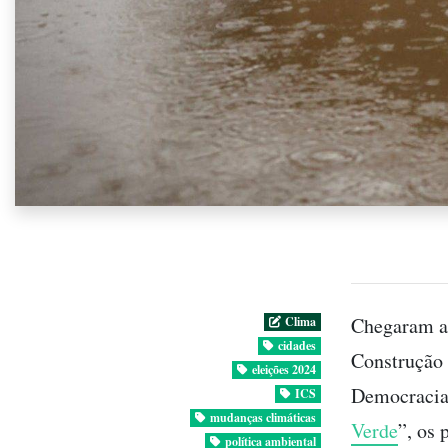
Chegaram ao
Clima
cidades
Construção 
eleições 2024
Democracia 
ICS
mudanças climáticas
Verde
”, os
política ambiental