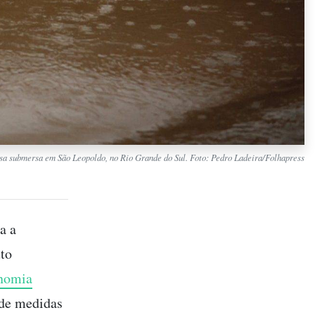
sa submersa em São Leopoldo, no Rio Grande do Sul. Foto: Pedro Ladeira/Folhapress
a a
uto
nomia
 de medidas