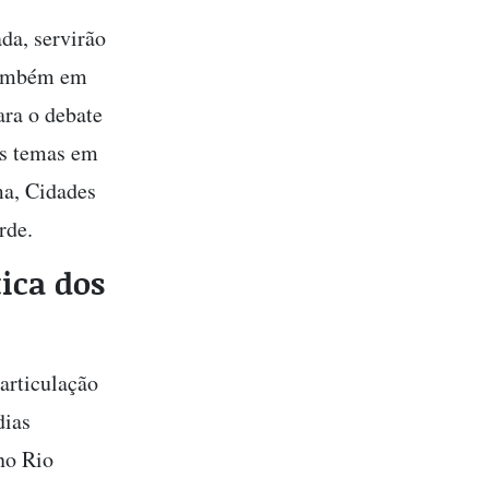
da, servirão
 também em
ara o debate
Os temas em
ma, Cidades
rde.
ica dos
articulação
dias
no Rio