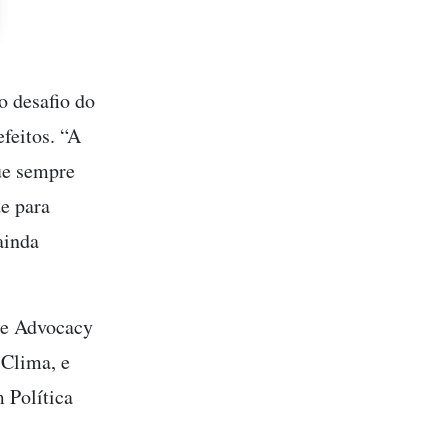
o desafio do
feitos. “A
ue sempre
de para
ainda
 e Advocacy
 Clima, e
 Política