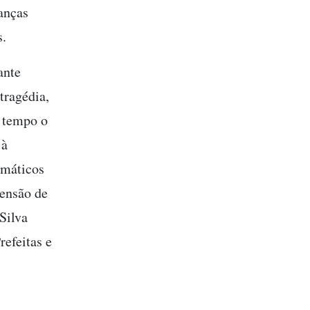
anças
s.
ante
tragédia,
m tempo o
 à
imáticos
ensão de
Silva
refeitas e