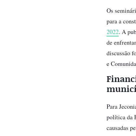
Os seminári
para a cons
2022
. A pu
de enfrenta
discussão f
e Comunida
Financ
municí
Para Jeconi
política da 
causadas pe