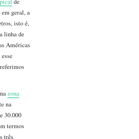
opical
de
 em geral, a
ros, isto é,
a linha de
as Américas
 esse
 referimos
 na
zona
te na
e 30.000
 Em termos
s três