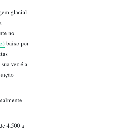
gem glacial
a
nte no
z)
baixo por
stas
 sua vez é a
buição
rmalmente
 de 4.500 a