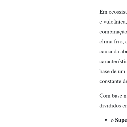
Em ecossist
e vulcânica
combinação 
clima frio,
causa da ab
característi
base de um 
constante d
Com base na
divididos e
Sup
o