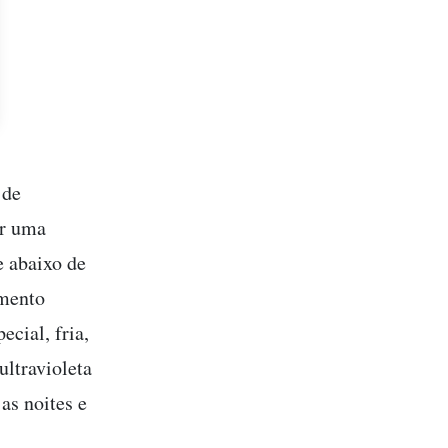
 de
or uma
e abaixo de
amento
ecial, fria,
ultravioleta
as noites e