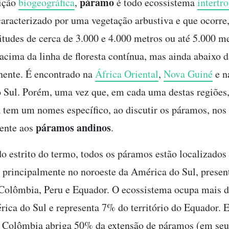
páramo
ição
biogeográfica
,
é todo ecossistema
intertr
aracterizado por uma vegetação arbustiva e que ocorre,
titudes de cerca de 3.000 e 4.000 metros ou até 5.000 met
 acima da linha de floresta contínua, mas ainda abaixo d
nente. É encontrado na
África Oriental
,
Nova Guiné
e n
o Sul. Porém, uma vez que, em cada uma destas regiões,
 tem um nomes específico, ao discutir os páramos, nos
páramos andinos
ente aos
.
do estrito do termo, todos os páramos estão localizados
, principalmente no noroeste da América do Sul, presen
Colômbia, Peru e Equador. O ecossistema ocupa mais d
ica do Sul e representa 7% do território do Equador.
a Colômbia abriga 50% da extensão de páramos (em seu