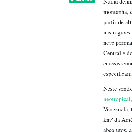
Numa defin
conservação
montanha, c
partir de al
nas regiões
neve perma
Central e d
ecossistema
especificam
Neste senti
neotropical
Venezuela, 
km² da Amér
absolutos, 