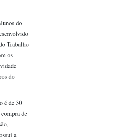
alunos do
esenvolvido
 do Trabalho
em os
ividade
ros do
o é de 30
a compra de
são,
ossui a