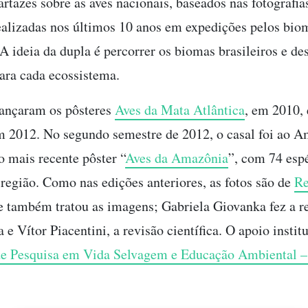
rtazes sobre as aves nacionais, baseados nas fotografia
ealizadas nos últimos 10 anos em expedições pelos bio
 A ideia da dupla é percorrer os biomas brasileiros e de
ara cada ecossistema.
lançaram os pôsteres
Aves da Mata Atlântica
, em 2010,
m 2012. No segundo semestre de 2012, o casal foi ao A
o mais recente pôster “
Aves da Amazônia
”, com 74 esp
 região. Como nas edições anteriores, as fotos são de
Re
e também tratou as imagens; Gabriela Giovanka fez a r
a e Vítor Piacentini, a revisão científica. O apoio instit
de Pesquisa em Vida Selvagem e Educação Ambiental 