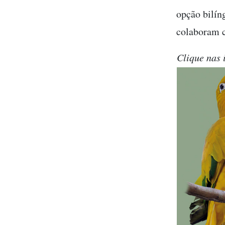
opção bilín
colaboram c
Clique nas 