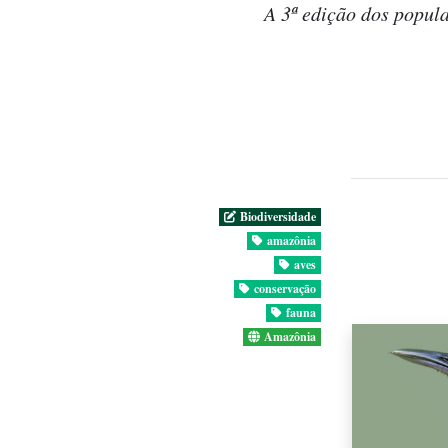
A 3ª edição dos popula
Biodiversidade
amazônia
aves
conservação
fauna
Amazônia