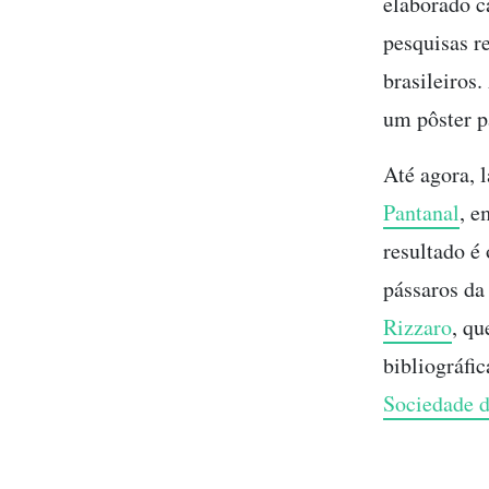
elaborado ca
pesquisas r
brasileiros.
um pôster p
Até agora, 
Pantanal
, e
resultado é 
pássaros da
Rizzaro
, qu
bibliográfic
Sociedade 