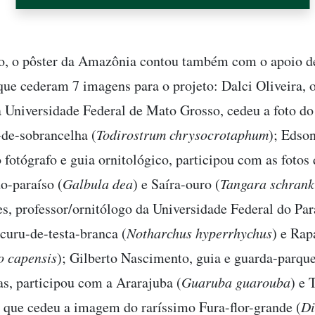
o, o pôster da Amazônia contou também com o apoio d
 que cederam 7 imagens para o projeto: Dalci Oliveira, 
a Universidade Federal de Mato Grosso, cedeu a foto do
-de-sobrancelha (
Todirostrum chrysocrotaphum
); Edso
 fotógrafo e guia ornitológico, participou com as fotos 
o-paraíso (
Galbula dea
) e Saíra-ouro (
Tangara schrank
s, professor/ornitólogo da Universidade Federal do Par
curu-de-testa-branca (
Notharchus hyperrhychus
) e Rap
o capensis
); Gilberto Nascimento, guia e guarda-parq
, participou com a Ararajuba (
Guaruba guarouba
) e 
, que cedeu a imagem do raríssimo Fura-flor-grande (
Di