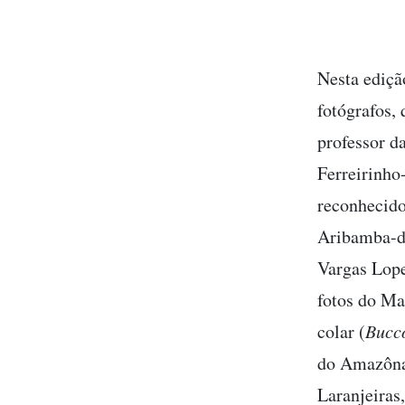
Nesta ediçã
fotógrafos,
professor d
Ferreirinho
reconhecido
Aribamba-d
Vargas Lope
fotos do Ma
colar (
Bucc
do Amazônas
Laranjeiras