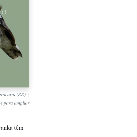
racaraí (RR). |
ue para ampliar
ovanka têm