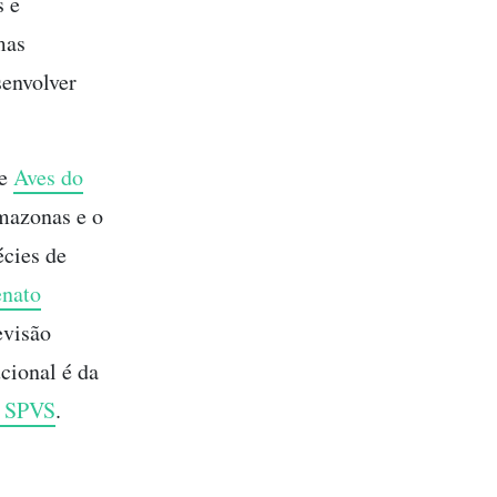
s e
mas
senvolver
 e
Aves do
mazonas e o
écies de
nato
evisão
ucional é da
– SPVS
.