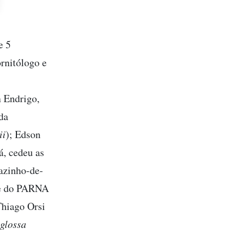
e 5
ornitólogo e
n Endrigo,
da
ii
); Edson
á, cedeu as
azinho-de-
ue do PARNA
Thiago Orsi
glossa