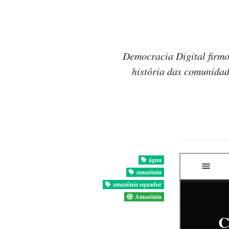
Democracia Digital firmo
história das comunidad
água
amazônia
amazônia equador
Amazônia