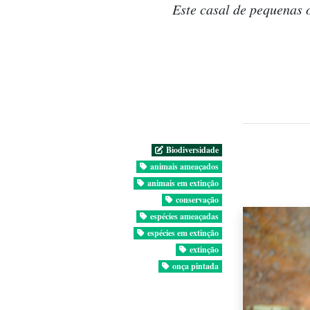
Este casal de pequenas 
Biodiversidade
animais ameaçados
animais em extinção
conservação
espécies ameaçadas
espécies em extinção
extinção
onça pintada