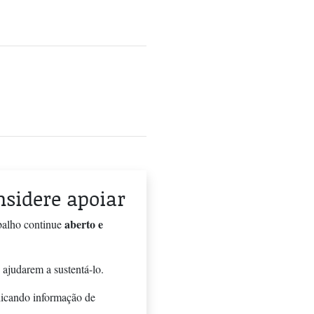
onsidere apoiar
aberto e
balho continue
 ajudarem a sustentá-lo.
licando informação de