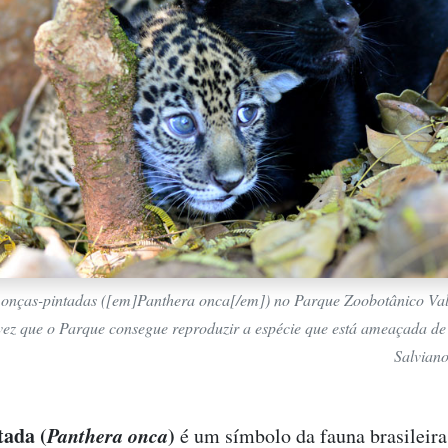
e onças-pintadas ([em]Panthera onca[/em]) no Parque Zoobotânico Val
ez que o Parque consegue reproduzir a espécie que está ameaçada de 
Salvian
tada (
Panthera onca
)
é um símbolo da fauna brasileira