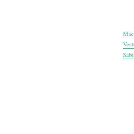
Maca
Vest
Sabi