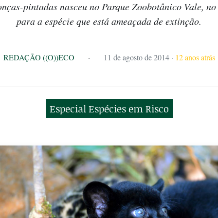
onças-pintadas nasceu no Parque Zoobotânico Vale, no
para a espécie que está ameaçada de extinção.
REDAÇÃO ((O))ECO
·
11 de agosto de 2014
·
12 anos atrás
Especial Espécies em Risco