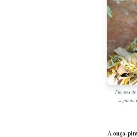
Filhotes d
segunda v
onça-pin
A