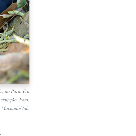
e, no Pará. É a
extinção. Foto:
o Machado/Vale
,