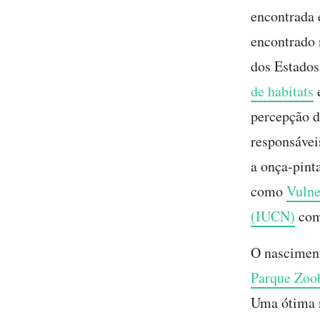
encontrada
encontrado 
dos Estados
de habitats
e
percepção d
responsávei
a onça-pint
como
Vulne
(IUCN)
co
O nasciment
Parque Zoob
Uma ótima n