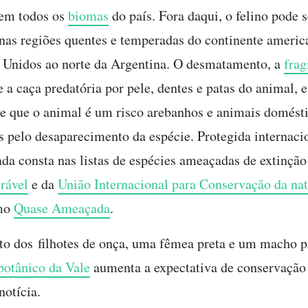
 em todos os
biomas
do país. Fora daqui, o felino pode s
nas regiões quentes e temperadas do continente americ
 Unidos ao norte da Argentina. O desmatamento, a
fra
 a caça predatória por pele, dentes e patas do animal, e
e que o animal é um risco arebanhos e animais domést
s pelo desaparecimento da espécie. Protegida internac
ada consta nas listas de espécies ameaçadas de extinçã
rável
e da
União Internacional para Conservação da na
mo
Quase Ameaçada
.
o dos filhotes de onça, uma fêmea preta e um macho p
otânico da Vale
aumenta a expectativa de conservação 
otícia.