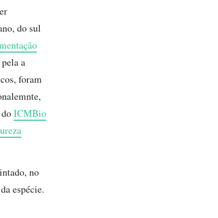
er
ano, do sul
gmentação
 pela a
icos, foram
ionalemnte,
o do
ICMBio
tureza
intado, no
da espécie.