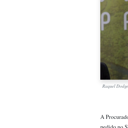
Raquel Dodge 
A Procurad
pedido no S