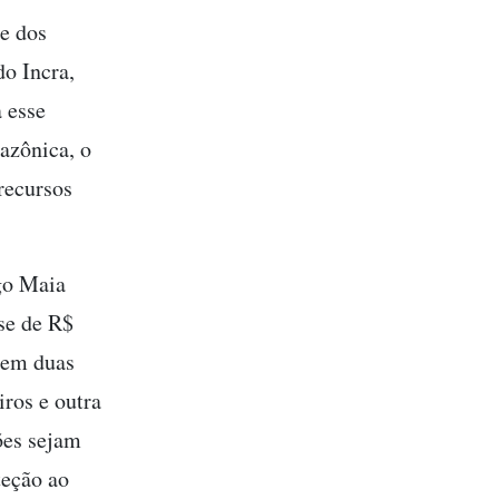
e dos
do Incra,
 esse
azônica, o
recursos
go Maia
se de R$
 em duas
iros e outra
ões sejam
teção ao