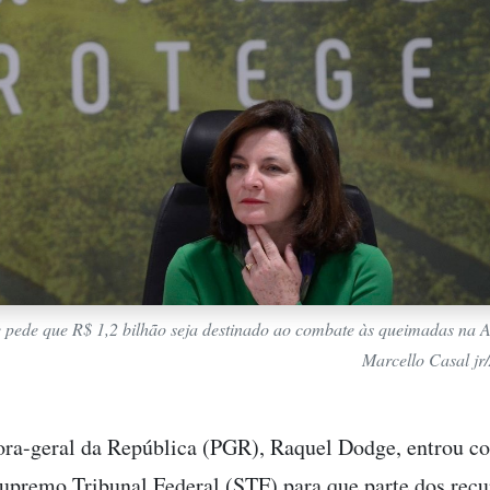
pede que R$ 1,2 bilhão seja destinado ao combate às queimadas na 
Marcello Casal jr/
ora-geral da República (PGR), Raquel Dodge, entrou 
upremo Tribunal Federal (STF) para que parte dos recu