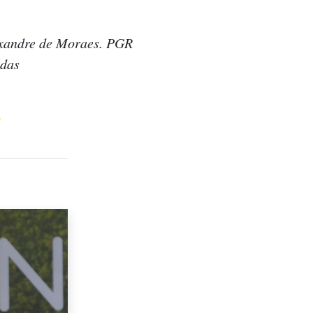
exandre de Moraes. PGR
adas
s