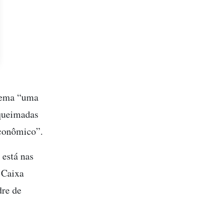
blema “uma
 queimadas
econômico”.
 está nas
 Caixa
dre de