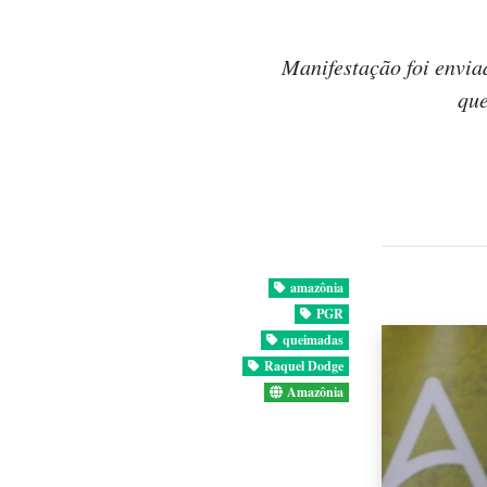
Manifestação foi envi
que
amazônia
PGR
queimadas
Raquel Dodge
Amazônia