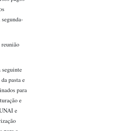
os
a segunda-
 reunião
a seguinte
da pasta e
inados para
turação e
FUNAI e
rização
s para a