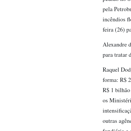
pela Petrob
incêndios f
feira (26) 
Alexandre d
para tratar
Raquel Dodg
forma: R$ 2
R$ 1 bilhão
os Ministér
intensifica
outras agên
fundiária e