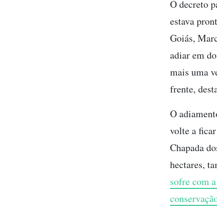
O decreto p
estava pron
Goiás, Marc
adiar em do
mais uma ve
frente, des
O adiamento
volte a fic
Chapada dos
hectares, t
sofre com a
conservação