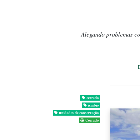
Alegando problemas co
cerrado
icmbio
unidades de conservação
Cerrado