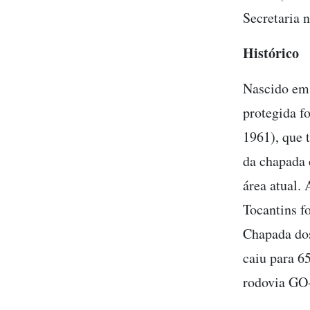
Secretaria 
Histórico
Nascido em 
protegida f
1961), que 
da chapada 
área atual.
Tocantins f
Chapada dos
caiu para 6
rodovia GO