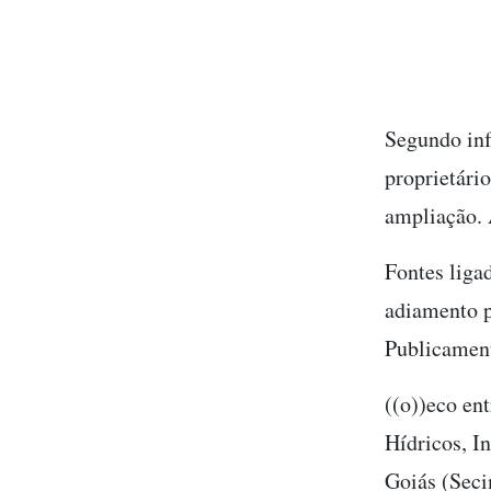
Segundo in
proprietário
ampliação. 
Fontes liga
adiamento p
Publicament
((o))eco en
Hídricos, I
Goiás (Seci