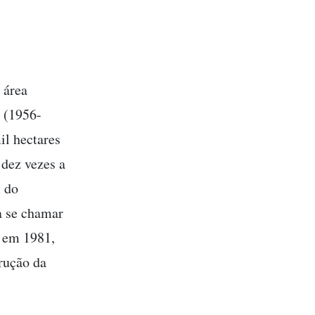
 área
k (1956-
il hectares
dez vezes a
l do
a se chamar
, em 1981,
trução da