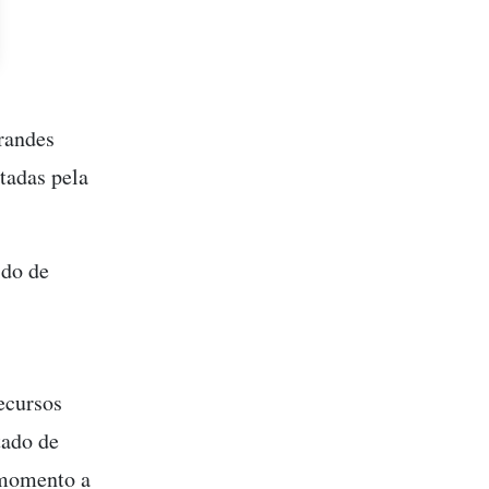
randes
etadas pela
ido de
ecursos
tado de
 momento a