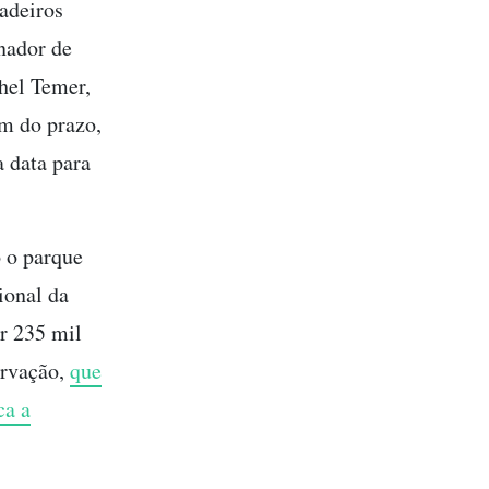
adeiros
nador de
hel Temer,
im do prazo,
 data para
o o parque
ional da
r 235 mil
ervação,
que
ca a