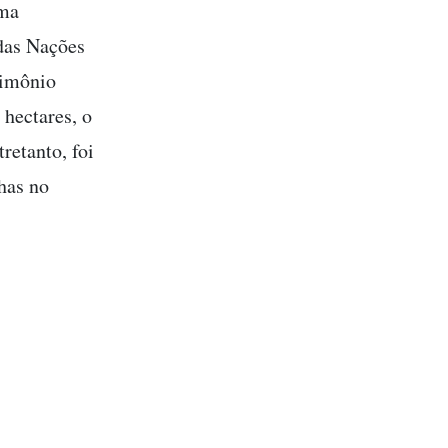
uma
das Nações
rimônio
hectares, o
retanto, foi
has no