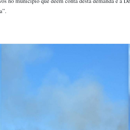
ivos no município que dêem conta desta demanda e a De
a”.