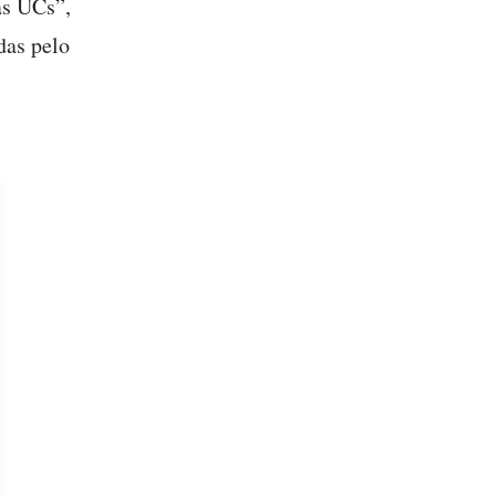
as UCs”,
das pelo