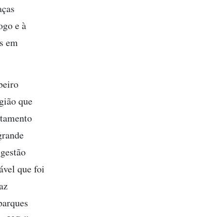
aças
ogo e à
es em
beiro
gião que
ntamento
 grande
 gestão
ável que foi
az
parques