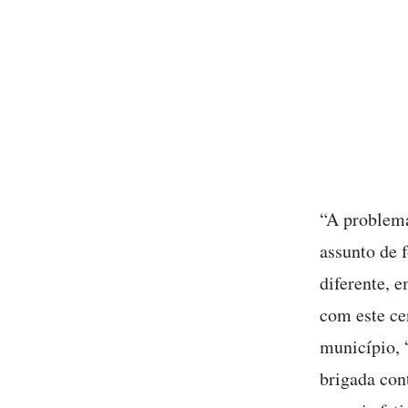
“A problemá
assunto de 
diferente, e
com este ce
município, 
brigada con