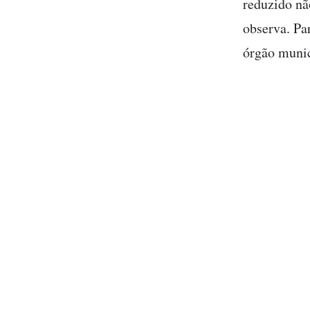
reduzido nã
observa. Pa
órgão munic