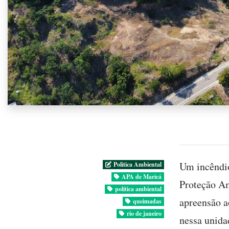
Um incêndio
Politica Ambiental
APA de Maricá
Proteção Am
política ambiental
apreensão a
queimadas
rio de janeiro
nessa unida