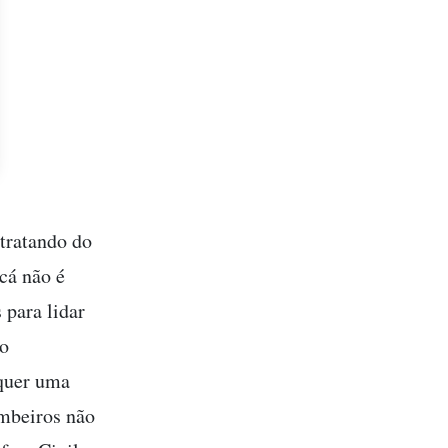
 tratando do
cá não é
 para lidar
 o
equer uma
ombeiros não