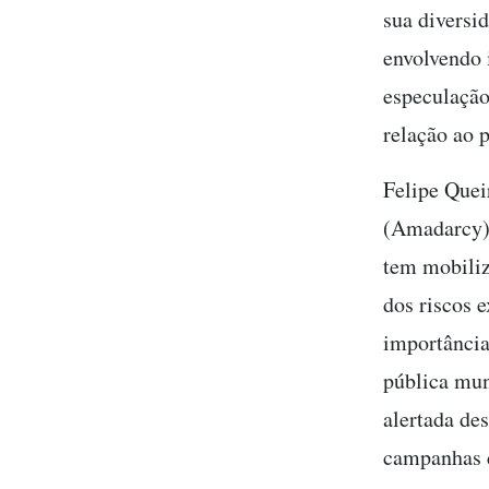
sua diversi
envolvendo 
especulação
relação ao p
Felipe Quei
(Amadarcy),
tem mobiliz
dos riscos e
importância
pública mun
alertada de
campanhas d