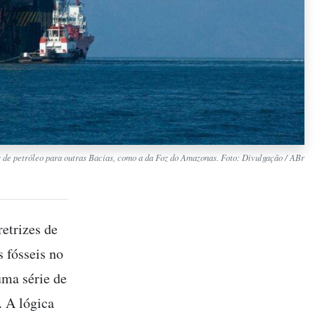
 de petróleo para outras Bacias, como a da Foz do Amazonas. Foto: Divulgação / ABr
retrizes de
 fósseis no
uma série de
. A lógica