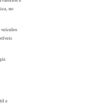
ica, no
 veículos
tíveis
gia
il e