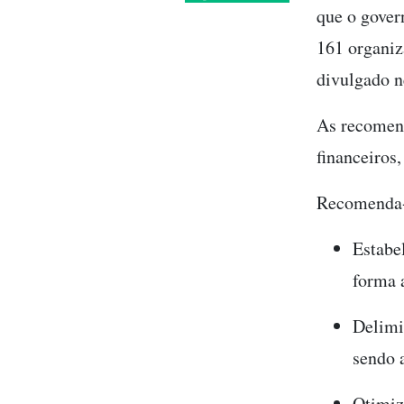
que o gover
161 organi
divulgado ne
As recomend
financeiros
Recomenda-
Estabe
forma 
Delimi
sendo 
Otimiz