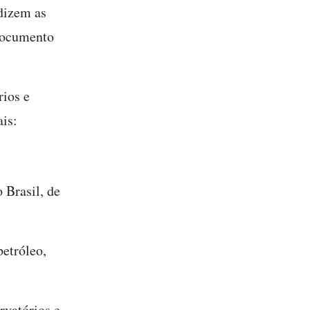
dizem as
documento
rios e
ais:
 Brasil, de
petróleo,
rvatórios e