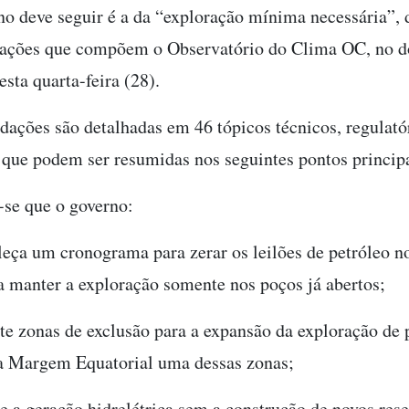
no deve seguir é a da “exploração mínima necessária”, 
zações que compõem o Observatório do Clima OC, no 
sta quarta-feira (28).
ações são detalhadas em 46 tópicos técnicos, regulató
, que podem ser resumidas nos seguintes pontos princip
se que o governo:
leça um cronograma para zerar os leilões de petróleo no
a manter a exploração somente nos poços já abertos;
te zonas de exclusão para a expansão da exploração de 
a Margem Equatorial uma dessas zonas;
e a geração hidrelétrica sem a construção de novos rese