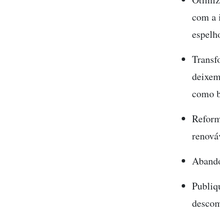
com a i
espelh
Transf
deixem
como b
Reform
renová
Abando
Publiq
descom