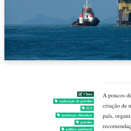
A poucos di
Clima
exploração de petróleo
criação de 
ICS
país, organ
mudanças climáticas
petróleo
recomendaçõ
política ambiental