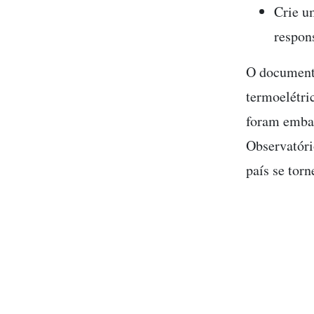
Crie u
respon
O documento
termoelétri
foram embas
Observatóri
país se tor