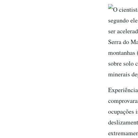
O cientis
segundo ele
ser acelera
Serra do Ma
montanhas (
sobre solo 
minerais de
Experiência
comprovaram
ocupações i
deslizament
extremament