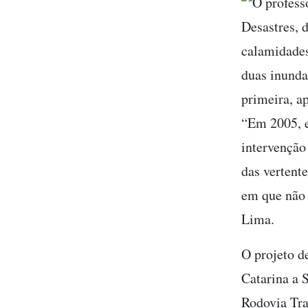
O profess
Desastres, 
calamidades
duas inund
primeira, a
“Em 2005, e
intervenção
das vertente
em que não
Lima.
O projeto d
Catarina a 
Rodovia Tra