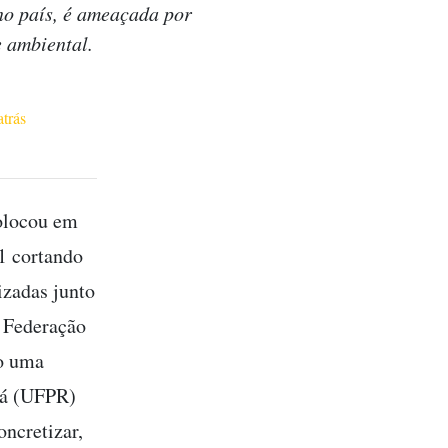
no país, é ameaçada por
e ambiental.
atrás
colocou em
1 cortando
izadas junto
A Federação
o uma
ná (UFPR)
oncretizar,