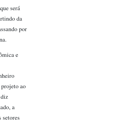
que será
rtindo da
assando por
na.
nômica e
nheiro
projeto ao
 diz
mado, a
 setores