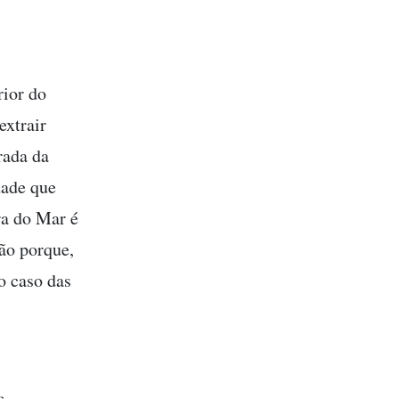
rior do
extrair
rada da
dade que
rra do Mar é
ião porque,
o caso das