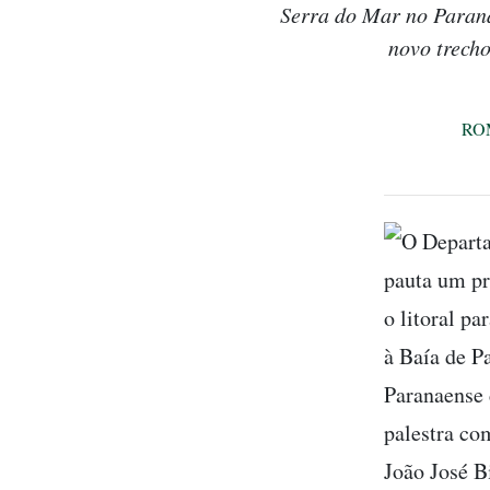
Serra do Mar no Paraná
novo trecho
RO
O Departa
pauta um pr
o litoral p
à Baía de P
Paranaense
palestra co
João José Bi