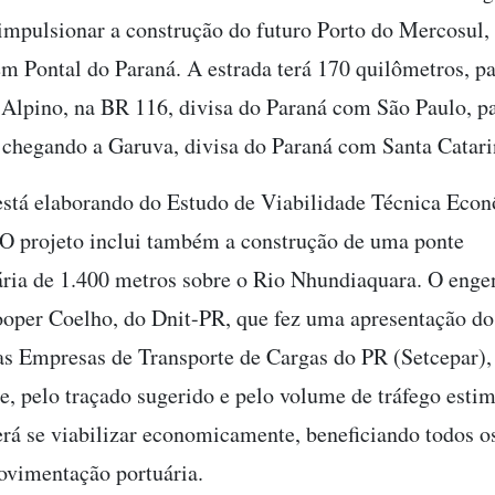
impulsionar a construção do futuro Porto do Mercosul, 
em Pontal do Paraná. A estrada terá 170 quilômetros, pa
 Alpino, na BR 116, divisa do Paraná com São Paulo, p
 chegando a Garuva, divisa do Paraná com Santa Catari
stá elaborando do Estudo de Viabilidade Técnica Eco
O projeto inclui também a construção de uma ponte
ária de 1.400 metros sobre o Rio Nhundiaquara. O enge
per Coelho, do Dnit-PR, que fez uma apresentação do 
as Empresas de Transporte de Cargas do PR (Setcepar),
ue, pelo traçado sugerido e pelo volume de tráfego esti
erá se viabilizar economicamente, beneficiando todos os
ovimentação portuária.