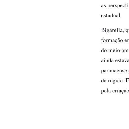
as perspect
estadual.
Bigarella, 
formação em
do meio amb
ainda estava
paranaense 
da região. 
pela criaçã