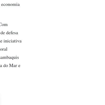
 a economia
 Com
 de defesa
 iniciativa
toral
 sambaquis
ra do Mar e