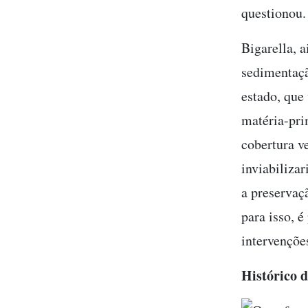
questionou.
Bigarella, 
sedimentaçã
estado, que
matéria-pri
cobertura v
inviabilizar
a preservaç
para isso, é
intervenções
Histórico d