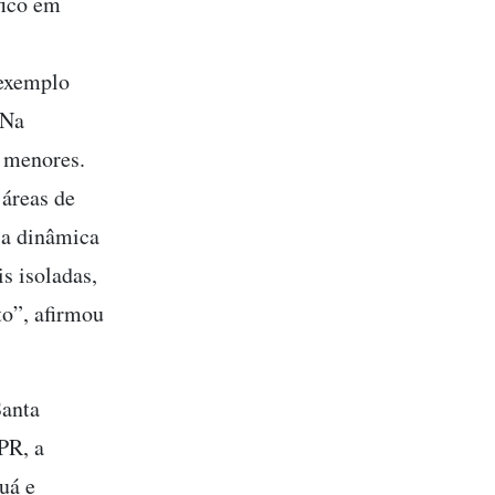
fico em
 exemplo
 Na
m menores.
áreas de
 a dinâmica
is isoladas,
o”, afirmou
Santa
PR, a
uá e