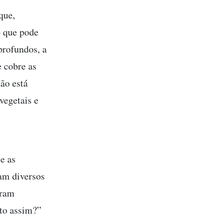
que,
o que pode
profundos, a
 cobre as
não está
vegetais e
e as
am diversos
aram
to assim?”