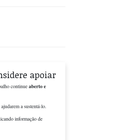
onsidere apoiar
aberto e
balho continue
 ajudarem a sustentá-lo.
licando informação de