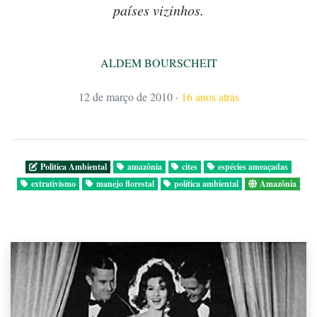
países vizinhos.
ALDEM BOURSCHEIT
12 de março de 2010
·
16 anos atrás
Politica Ambiental
amazônia
cites
espécies ameaçadas
extrativismo
manejo florestal
política ambiental
Amazônia