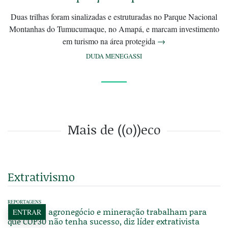
Duas trilhas foram sinalizadas e estruturadas no Parque Nacional
Montanhas do Tumucumaque, no Amapá, e marcam investimento
em turismo na área protegida
→
DUDA MENEGASSI
Mais de ((o))eco
Extrativismo
REPORTAGENS
Setores do agronegócio e mineração trabalham para
ENTRAR
que COP30 não tenha sucesso, diz líder extrativista