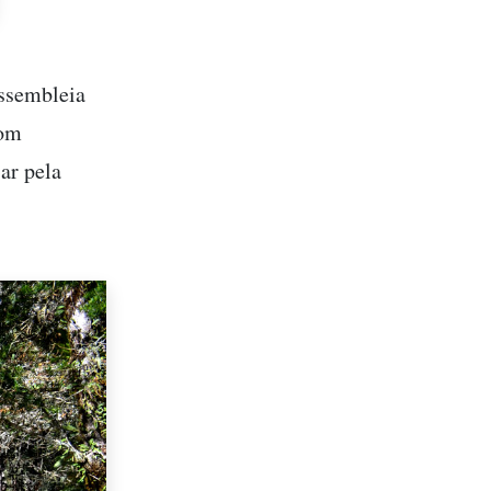
Assembleia
com
ar pela