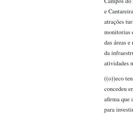
Campos do J
e Cantareir
atrações tur
monitorias 
das áreas e
da infraest
atividades 
((o))eco te
concedeu en
afirma que 
para investi