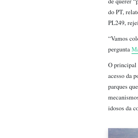
de querer “
do PT, rela
PL249, reje
“Vamos colo
pergunta
Ma
O principal
acesso da p
parques que
mecanismos 
idosos da c