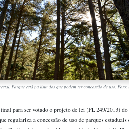
estal. Parque está na lista dos que podem ter concessão de uso. Foto:
 final para ser votado o projeto de lei (PL 249/2013) do
que regulariza a concessão de uso de parques estaduai