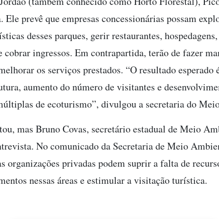
ordão (também conhecido como Horto Florestal), Pico
a. Ele prevê que empresas concessionárias possam expl
ísticas desses parques, gerir restaurantes, hospedagens, 
e cobrar ingressos. Em contrapartida, terão de fazer m
 melhorar os serviços prestados. “O resultado esperado 
rutura, aumento do número de visitantes e desenvolvime
múltiplas de ecoturismo”, divulgou a secretaria do Mei
ntou, mas Bruno Covas, secretário estadual de Meio Am
trevista. No comunicado da Secretaria de Meio Ambien
as organizações privadas podem suprir a falta de recurs
mentos nessas áreas e estimular a visitação turística.