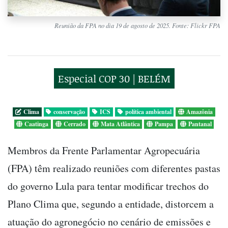
Reunião da FPA no dia 19 de agosto de 2025. Fonte: Flickr FPA
Especial COP 30 | BELÉM
Clima
conservação
ICS
política ambiental
Amazônia
Caatinga
Cerrado
Mata Atlântica
Pampa
Pantanal
Membros da Frente Parlamentar Agropecuária
(FPA) têm realizado reuniões com diferentes pastas
do governo Lula para tentar modificar trechos do
Plano Clima que, segundo a entidade, distorcem a
atuação do agronegócio no cenário de emissões e