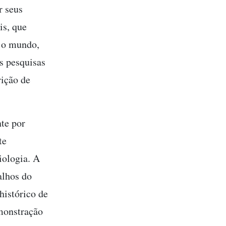
r seus
is, que
o o mundo,
s pesquisas
rição de
te por
te
iologia. A
alhos do
histórico de
emonstração