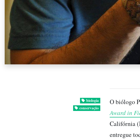
O biólogo P
biologia
conservação
Award in Fi
Califórnia 
entregue to