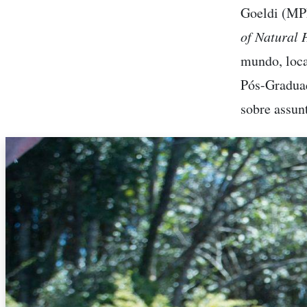
Goeldi (MP
of Natural 
mundo, loca
Pós-Gradua
sobre assun