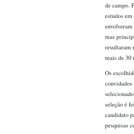
de campo. P
estudos em 
envolveram 
mas princip
resultaram n
mais de 30 n
Os escolhid
convidados
selecionado
seleção é f
candidato p
pesquisas c