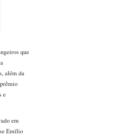
angeiros que
 a
s, além da
 prêmio
s e
trado em
se Emílio