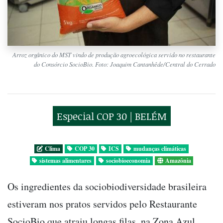
Arroz orgânico do MST vindo de produção agroecológica servido no restaurante
do Consórcio SocioBio. Foto: Joaquim Cantanhêde/Central do Cerrado
Especial COP 30 | BELÉM
Clima
COP 30
ICS
mudanças climáticas
sistemas alimentares
sociobioeconomia
Amazônia
Os ingredientes da sociobiodiversidade brasileira
estiveram nos pratos servidos pelo Restaurante
SocioBio que atraiu longas filas, na Zona Azul,