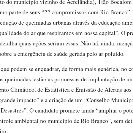
to do município vizinho de Acrelândia), Tião Bocalom
mo parte de seus “22 compromissos com Rio Branco”,
redução de queimadas urbanas através da educação ambi
qualidade do ar que respiramos em nossa capital”. O pre
detalha quais ações seriam essas. Não há, ainda, mençã
 sobre a emergência de saúde gerada pelo ar poluído.
 que podem se enquadrar, de forma mais genérica, no 
s queimadas, estão as promessas de implantação de u
to Climático, de Estatística e Emissão de Alertas aos
 grande impacto” e a criação de um “Conselho Municipa
Desastres”. O candidato promete ainda “ampliar o pote
ntrole ambiental no município de Rio Branco”, sem de
ito.