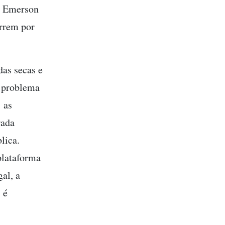
al Emerson
orrem por
das secas e
o problema
 as
rada
lica.
 plataforma
al, a
 é