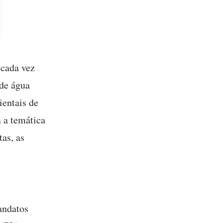
 cada vez
 de água
ientais de
 a temática
as, as
andatos