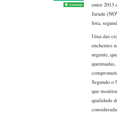
entre 2013 
Amazônia
Jarude (NOV
fora, segun
Uma das cid
enchentes n
urgente, qu
queimadas, 
compromete 
Segundo o S
que monitor
qualidade d
considerada