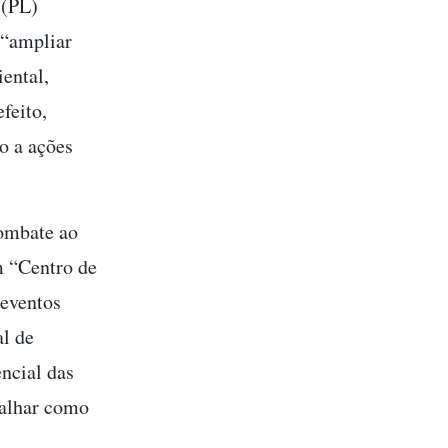
 (PL)
 “ampliar
ental,
feito,
o a ações
combate ao
m “Centro de
 eventos
l de
ncial das
talhar como