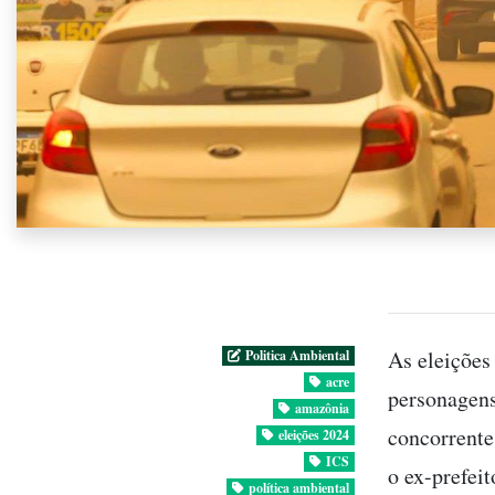
As eleições
Politica Ambiental
acre
personagens
amazônia
concorrente
eleições 2024
ICS
o ex-prefei
política ambiental