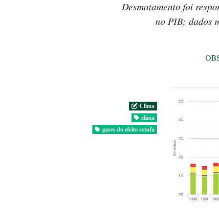
Desmatamento foi respon
no PIB; dados 
OB
Clima
clima
gases do efeito estufa