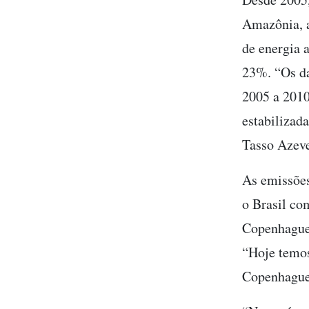
Amazônia, a
de energia 
23%. “Os da
2005 a 2010
estabilizad
Tasso Azev
As emissõe
o Brasil c
Copenhague 
“Hoje temos
Copenhague,