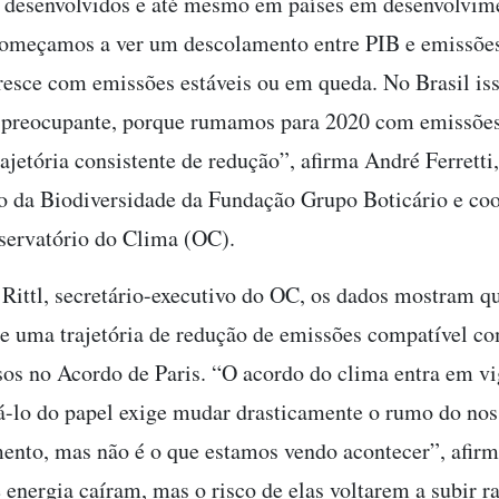
 desenvolvidos e até mesmo em países em desenvolvim
omeçamos a ver um descolamento entre PIB e emissões
esce com emissões estáveis ou em queda. No Brasil is
 preocupante, porque rumamos para 2020 com emissões
ajetória consistente de redução”, afirma André Ferretti,
 da Biodiversidade da Fundação Grupo Boticário e co
servatório do Clima (OC).
 Rittl, secretário-executivo do OC, os dados mostram qu
de uma trajetória de redução de emissões compatível c
s no Acordo de Paris. “O acordo do clima entra em vi
rá-lo do papel exige mudar drasticamente o rumo do no
ento, mas não é o que estamos vendo acontecer”, afirm
 energia caíram, mas o risco de elas voltarem a subir 