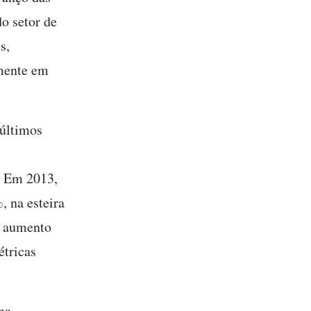
o setor de
s,
amente em
últimos
s
. Em 2013,
 na esteira
e aumento
étricas
na