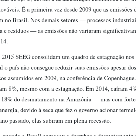
nováveis. É a primeira vez desde 2009 que as emissões d
m no Brasil. Nos demais setores — processos industriai
a e resíduos — as emissões não variaram significativ
014.
e 2015 SEEG consolidam um quadro de estagnação nos 
al o país não consegue reduzir suas emissões apesar do
os assumidos em 2009, na conferência de Copenhague
ram 8%, mesmo com a estagnação. Em 2014, caíram 4%,
e 18% do desmatamento na Amazônia — mas com fort
energia, devido à seca que fez o governo acionar termel
 ano passado, elas subiram em plena recessão.
 quando o Brasil começou a derrubar o desmatamento 