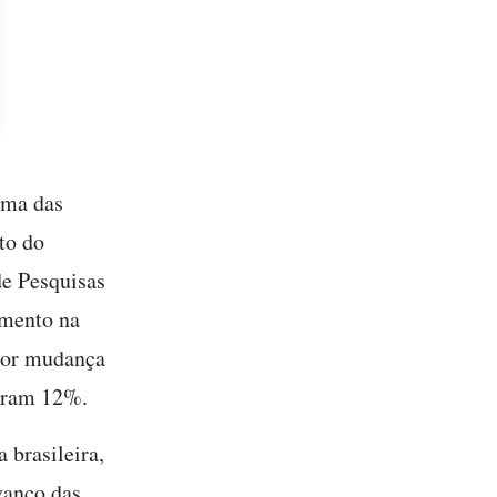
uma das
to do
de Pesquisas
amento na
por mudança
ceram 12%.
 brasileira,
vanço das