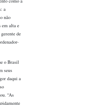
ento como a
: a
so não
 em alta e
 gerente de
ordenador-
e o Brasil
om seus
gor daqui a
sso
ou. “As
rapidamente