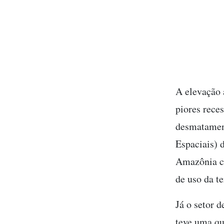
A elevação 
piores rece
desmatament
Espaciais) 
Amazônia c
de uso da t
Já o setor 
teve uma qu