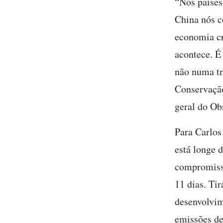
“Nos países
China nós c
economia cr
acontece. É
não numa tr
Conservação
geral do Ob
Para Carlos
está longe 
compromisso
11 dias. Ti
desenvolvim
emissões de