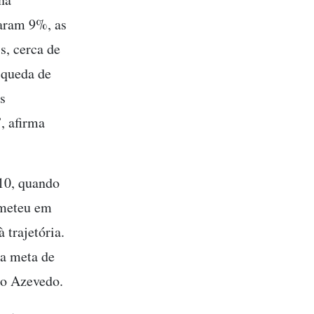
aram 9%, as
s, cerca de
 queda de
s
, afirma
10, quando
ometeu em
trajetória.
 a meta de
so Azevedo.