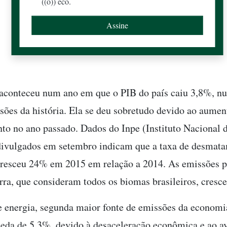
((o)) eco.
aconteceu num ano em que o PIB do país caiu 3,8%, n
ssões da história. Ela se deu sobretudo devido ao aumen
o no ano passado. Dados do Inpe (Instituto Nacional 
divulgados em setembro indicam que a taxa de desmat
resceu 24% em 2015 em relação a 2014. As emissões 
erra, que consideram todos os biomas brasileiros, cres
de energia, segunda maior fonte de emissões da economia
eda de 5,3%, devido à desaceleração econômica e ao a