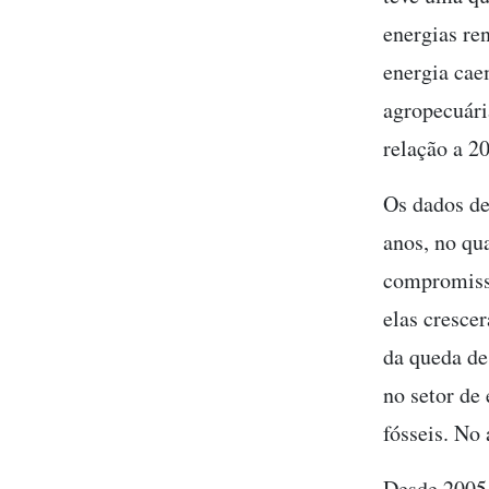
energias re
energia cae
agropecuári
relação a 2
Os dados d
anos, no qu
compromiss
elas cresce
da queda d
no setor de 
fósseis. No
Desde 2005,