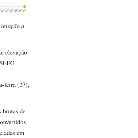
 relação a
ma elevação
o SEEG
-feira (27),
s brutas de
convertidos
neladas em