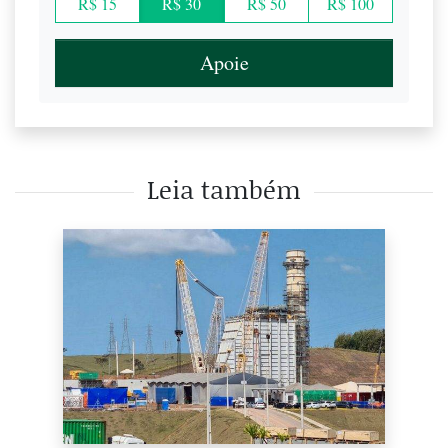
R$ 15
R$ 30
R$ 50
R$ 100
Apoie
Leia também