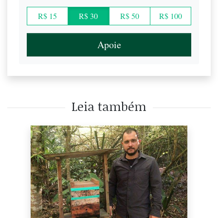
R$ 15
R$ 30
R$ 50
R$ 100
Apoie
Leia também