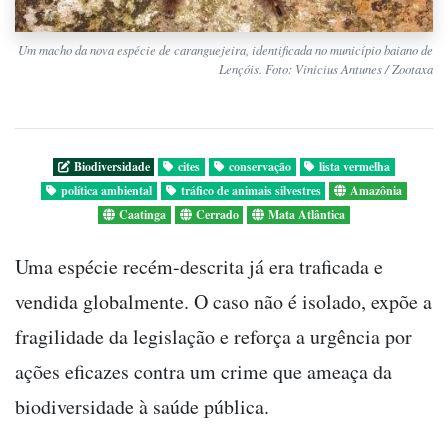
Um macho da nova espécie de caranguejeira, identificada no município baiano de
Lençóis. Foto: Vinicius Antunes / Zootaxa
Biodiversidade
cites
conservação
lista vermelha
política ambiental
tráfico de animais silvestres
Amazônia
Caatinga
Cerrado
Mata Atlântica
Uma espécie recém-descrita já era traficada e
vendida globalmente. O caso não é isolado, expõe a
fragilidade da legislação e reforça a urgência por
ações eficazes contra um crime que ameaça da
biodiversidade à saúde pública.