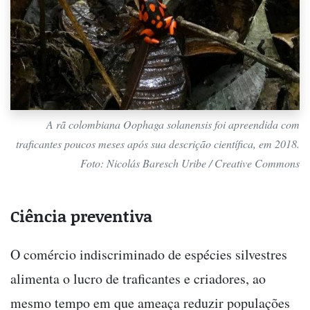
A rã colombiana
Oophaga solanensis
foi apreendida com
traficantes poucos meses após sua descrição científica, em 2018.
Foto: Nicolás Baresch Uribe / Creative Commons
Ciência preventiva
O comércio indiscriminado de espécies silvestres
alimenta o lucro de traficantes e criadores, ao
mesmo tempo em que ameaça reduzir populações