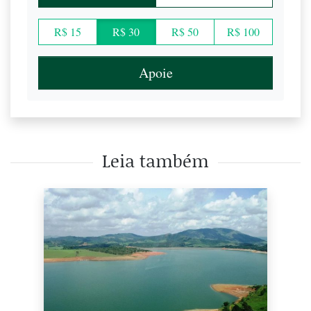
R$ 15
R$ 30
R$ 50
R$ 100
Apoie
Leia também