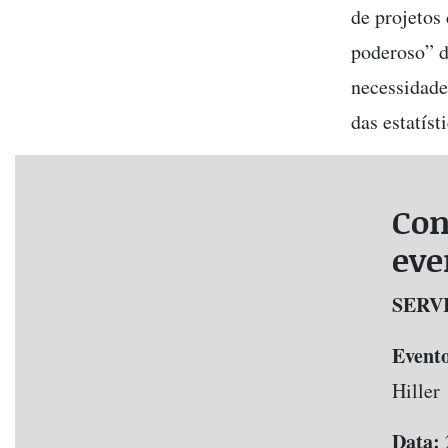
de projetos
poderoso” d
necessidade
das estatís
Con
eve
SERV
Event
Hiller
Data:
2