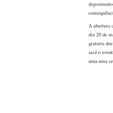
depoimentos
consequênci
A abertura 
dia 20 de ma
gratuita du
será o even
uma uma ses