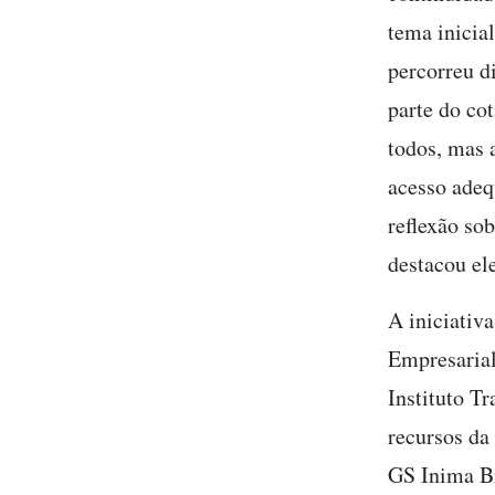
tema inicia
percorreu d
parte do cot
todos, mas 
acesso adeq
reflexão so
destacou el
A iniciativ
Empresarial
Instituto T
recursos da
GS Inima Br