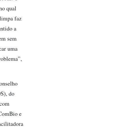
no qual
 limpa faz
antido a
vem sem
ocar uma
problema”,
Conselho
S), do
a com
a ComBio e
cilitadora