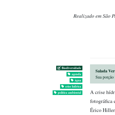
Realizado em São Pa
Biodiversidade
Salada Ver
agenda
Sua porção 
água
crise hídrica
A crise hídr
política ambiental
fotográfica
Érico Hiller