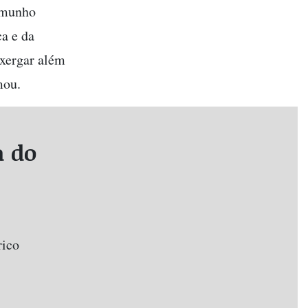
emunho
ca e da
nxergar além
mou.
a do
rico