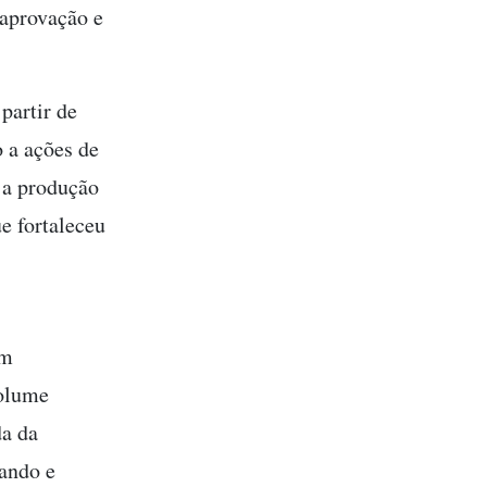
aprovação e
partir de
 a ações de
 a produção
ue fortaleceu
om
volume
da da
mando e