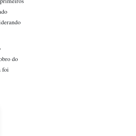
 primeiros
ado
iderando
o
dobro do
 foi