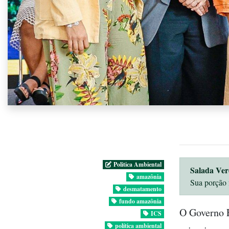
Politica Ambiental
Salada Ver
amazônia
Sua porção 
desmatamento
fundo amazônia
O Governo F
ICS
política ambiental