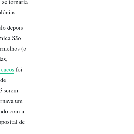
 se tornaria
olônias.
ulo depois
âmica São
ermelhos (o
das,
 cacos
foi
 de
té serem
ornava um
indo com a
oposital de