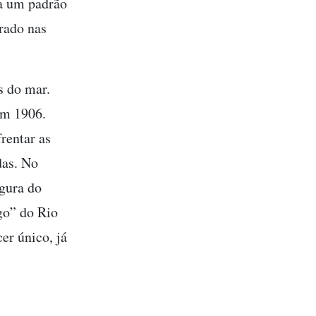
ia um padrão
irado nas
 do mar.
em 1906.
rentar as
das. No
rgura do
go” do Rio
er único, já