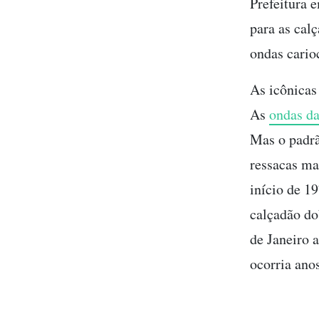
Prefeitura 
para as calç
ondas cario
As icônica
As
ondas da
Mas o padrã
ressacas ma
início de 1
calçadão do
de Janeiro 
ocorria ano