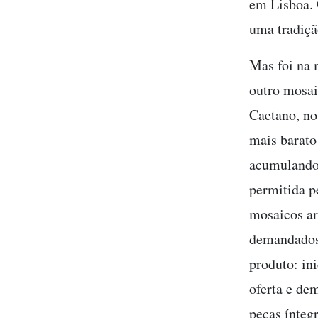
em Lisboa. 
uma tradiçã
Mas foi na 
outro mosai
Caetano, no
mais barato
acumulando 
permitida p
mosaicos ar
demandados 
produto: in
oferta e d
peças ínteg