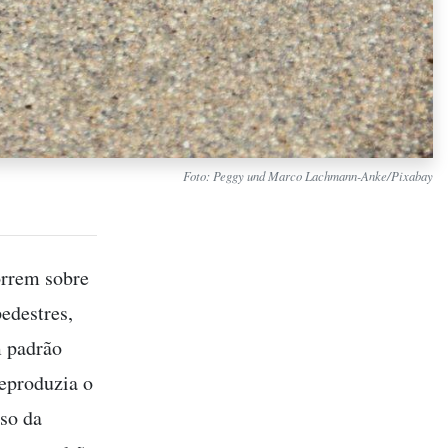
Foto: Peggy und Marco Lachmann-Anke/Pixabay
orrem sobre
edestres,
m padrão
reproduzia o
so da