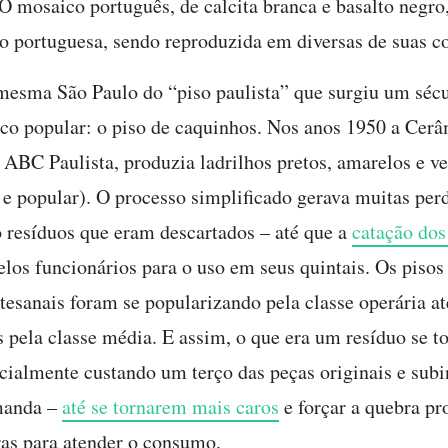
O mosaico português, de calcita branca e basalto negro,
o portuguesa, sendo reproduzida em diversas de suas c
mesma São Paulo do “piso paulista” que surgiu um séc
co popular: o piso de caquinhos. Nos anos 1950 a Cer
 ABC Paulista, produzia ladrilhos pretos, amarelos e v
 e popular). O processo simplificado gerava muitas per
resíduos que eram descartados – até que a
catação dos
elos funcionários para o uso em seus quintais. Os pisos
tesanais foram se popularizando pela classe operária a
pela classe média. E assim, o que era um resíduo se t
icialmente custando um terço das peças originais e sub
emanda –
até se tornarem mais caros
e forçar a quebra pr
ras para atender o consumo.