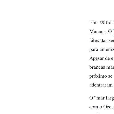
Em 1901 as 
Manaus. O
látex das s
para ameniz
Apesar de e
brancas man
próximo se 
adentraram 
O “mar larg
com o Ocean