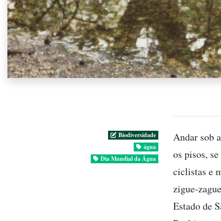
Andar sob a
Biodiversidade
água
os pisos, s
Dia Mundial da Água
ciclistas e
zigue-zague
Estado de S