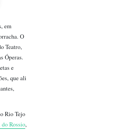
s, em
orracha. O
o Teatro,
as Óperas.
etas e
es, que ali
antes,
do Rio Tejo
 do Rossio
,