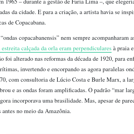
em 1965 – durante a gestão de Faria Lima –, que eleger
adas da cidade. E para a criação, a artista havia se insp
cas de Copacabana.
s “ondas copacabanensis” nem sempre acompanharam as
 estreita calçada da orla eram perpendiculares
à praia 
o foi alterado nas reformas da década de 1920, para enf
rítimas, invertendo e encorpando as agora paralelas on
970, com consultoria de Lúcio Costa e Burle Marx, a la
brou e as ondas foram amplificadas. O padrão “mar lar
agora incorporava uma brasilidade. Mas, apesar de parec
s antes no meio da Amazônia.