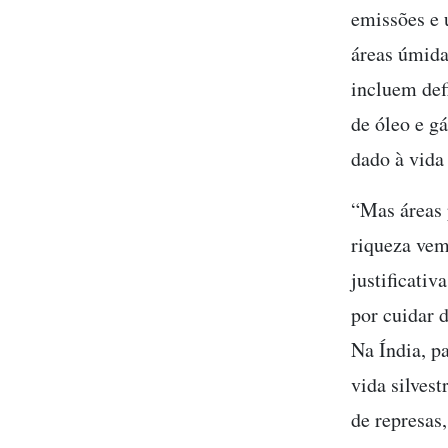
emissões e 
áreas úmida
incluem defi
de óleo e gá
dado à vida 
“Mas áreas 
riqueza vem
justificati
por cuidar 
Na Índia, p
vida silves
de represas