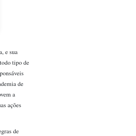
, e sua
todo tipo de
sponsáveis
andemia de
ovem a
uas ações
egras de