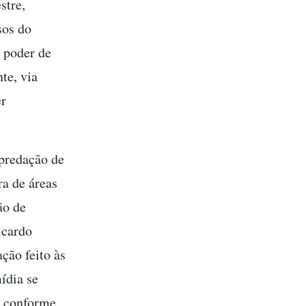
stre,
sos do
o poder de
te, via
er
epredação de
ra de áreas
ão de
icardo
ção feito às
ídia se
, conforme