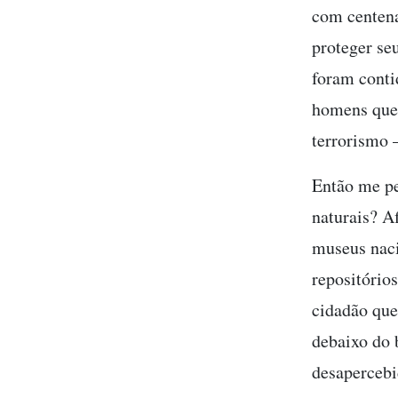
com centena
proteger se
foram conti
homens que 
terrorismo 
Então me pe
naturais? Af
museus naci
repositório
cidadão que
debaixo do
desapercebi