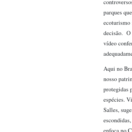
controverso
parques que
ecoturismo 
decisão. O 
vídeo confe
adequadamen
Aqui no Bra
nosso patri
protegidas 
espécies. V
Salles, sug
escondidas
enfoca no C