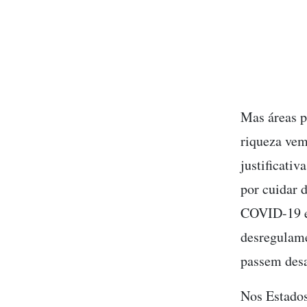
Mas áreas p
riqueza vem
justificati
por cuidar 
COVID-19 e 
desregulame
passem desa
Nos Estados