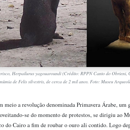
risco,
Herpailurus yagouaroundi
(Crédito: RPPN Canto do Obrieni, C
múmia de
Felis silvestris
, de cerca de 2 mil anos. Foto: Museu Arqueol
em meio a revolução denominada Primavera Árabe, um 
roveitando-se do momento de protestos, se dirigiu ao 
o do Cairo a fim de roubar o ouro ali contido. Logo de