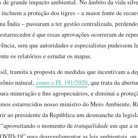
s de grande impacto ambiental. No âmbito da vida silve
 incluem a proteção dos tigres – a maior fonte de recur
na Índia – passaram a ter gestão centralizada, perdend
estarrecedor é que essas aprovações ocorreram de repen
rência, sem que autoridades e especialistas pudessem l
te os relatórios e estudar os mapas.
sil, tramita a proposta de medidas que incentivam a d
mônio natural,
como a PL 191/2020
, que trata da abertu
para mineração e fins agropecuários, e diminui a proteç
imos estarrecidos nosso ministro do Meio Ambiente, R
erir ao presidente da República um desmanche da legisla
, “aproveitando o momento de
tranquilidade
em que a m
OVID-19” para desregulamentar as leis ambientais, ou