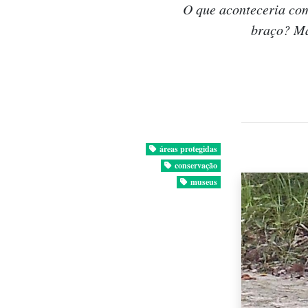
O que aconteceria com
braço? Ma
áreas protegidas
conservação
museus