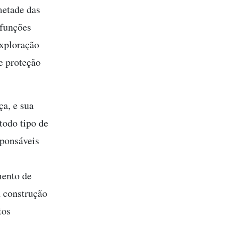
metade das
 funções
exploração
de proteção
a, e sua
todo tipo de
sponsáveis
mento de
a construção
tos