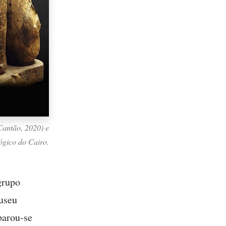
antão, 2020) e
ógico do Cairo.
grupo
Museu
parou-se