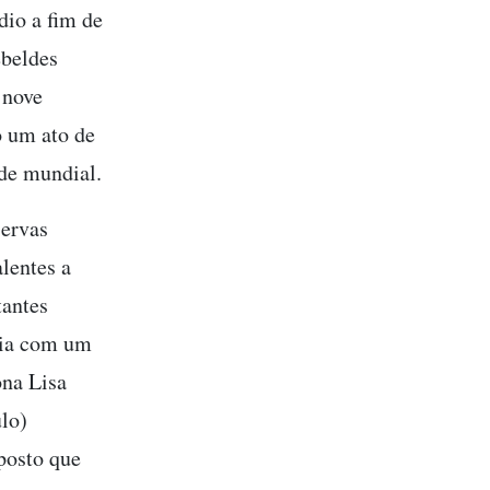
dio a fim de
ebeldes
 nove
o um ato de
de mundial.
servas
alentes a
tantes
ria com um
ona Lisa
lo)
posto que