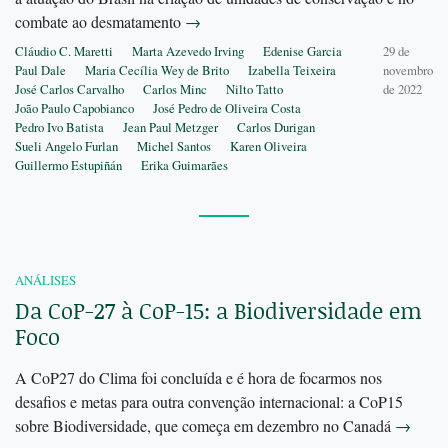
combate ao desmatamento
→
Cláudio C. Maretti
Marta Azevedo Irving
Edenise Garcia
29 de
Paul Dale
Maria Cecília Wey de Brito
Izabella Teixeira
novembro
José Carlos Carvalho
Carlos Minc
Nilto Tatto
de 2022
João Paulo Capobianco
José Pedro de Oliveira Costa
Pedro Ivo Batista
Jean Paul Metzger
Carlos Durigan
Sueli Angelo Furlan
Michel Santos
Karen Oliveira
Guillermo Estupiñán
Erika Guimarães
ANÁLISES
Da CoP-27 à CoP-15: a Biodiversidade em
Foco
A CoP27 do Clima foi concluída e é hora de focarmos nos
desafios e metas para outra convenção internacional: a CoP15
sobre Biodiversidade, que começa em dezembro no Canadá
→