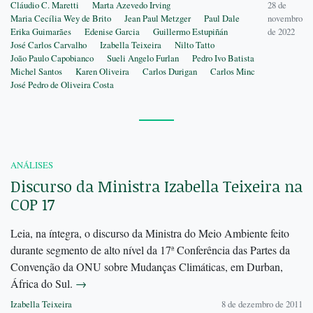
Cláudio C. Maretti
Marta Azevedo Irving
28 de
Maria Cecília Wey de Brito
Jean Paul Metzger
Paul Dale
novembro
Erika Guimarães
Edenise Garcia
Guillermo Estupiñán
de 2022
José Carlos Carvalho
Izabella Teixeira
Nilto Tatto
João Paulo Capobianco
Sueli Angelo Furlan
Pedro Ivo Batista
Michel Santos
Karen Oliveira
Carlos Durigan
Carlos Minc
José Pedro de Oliveira Costa
ANÁLISES
Discurso da Ministra Izabella Teixeira na
COP 17
Leia, na íntegra, o discurso da Ministra do Meio Ambiente feito
durante segmento de alto nível da 17ª Conferência das Partes da
Convenção da ONU sobre Mudanças Climáticas, em Durban,
África do Sul.
→
Izabella Teixeira
8 de dezembro de 2011