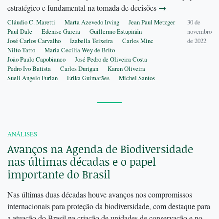
estratégico e fundamental na tomada de decisões
→
Cláudio C. Maretti
Marta Azevedo Irving
Jean Paul Metzger
30 de
Paul Dale
Edenise Garcia
Guillermo Estupiñán
novembro
José Carlos Carvalho
Izabella Teixeira
Carlos Minc
de 2022
Nilto Tatto
Maria Cecília Wey de Brito
João Paulo Capobianco
José Pedro de Oliveira Costa
Pedro Ivo Batista
Carlos Durigan
Karen Oliveira
Sueli Angelo Furlan
Erika Guimarães
Michel Santos
ANÁLISES
Avanços na Agenda de Biodiversidade
nas últimas décadas e o papel
importante do Brasil
Nas últimas duas décadas houve avanços nos compromissos
internacionais para proteção da biodiversidade, com destaque para
a atuação do Brasil na criação de unidades de conservação e no