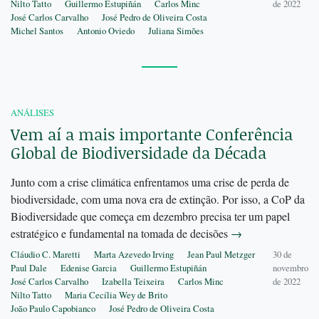
Nilto Tatto
Guillermo Estupiñán
Carlos Minc
de 2022
José Carlos Carvalho
José Pedro de Oliveira Costa
Michel Santos
Antonio Oviedo
Juliana Simões
ANÁLISES
Vem aí a mais importante Conferência
Global de Biodiversidade da Década
Junto com a crise climática enfrentamos uma crise de perda de
biodiversidade, com uma nova era de extinção. Por isso, a CoP da
Biodiversidade que começa em dezembro precisa ter um papel
estratégico e fundamental na tomada de decisões
→
Cláudio C. Maretti
Marta Azevedo Irving
Jean Paul Metzger
30 de
Paul Dale
Edenise Garcia
Guillermo Estupiñán
novembro
José Carlos Carvalho
Izabella Teixeira
Carlos Minc
de 2022
Nilto Tatto
Maria Cecília Wey de Brito
João Paulo Capobianco
José Pedro de Oliveira Costa