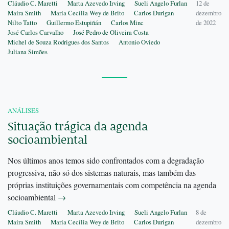
Cláudio C. Maretti
Marta Azevedo Irving
Sueli Angelo Furlan
12 de
Maira Smith
Maria Cecília Wey de Brito
Carlos Durigan
dezembro
Nilto Tatto
Guillermo Estupiñán
Carlos Minc
de 2022
José Carlos Carvalho
José Pedro de Oliveira Costa
Michel de Souza Rodrigues dos Santos
Antonio Oviedo
Juliana Simões
ANÁLISES
Situação trágica da agenda
socioambiental
Nos últimos anos temos sido confrontados com a degradação
progressiva, não só dos sistemas naturais, mas também das
próprias instituições governamentais com competência na agenda
socioambiental
→
Cláudio C. Maretti
Marta Azevedo Irving
Sueli Angelo Furlan
8 de
Maira Smith
Maria Cecília Wey de Brito
Carlos Durigan
dezembro