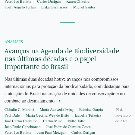
Pedro Ivo Batista
Carlos Durigan
Karen Oliveira
Sueli Angelo Furlan
Erika Guimarães
Michel Santos
ANÁLISES
Avanços na Agenda de Biodiversidade
nas últimas décadas e o papel
importante do Brasil
Nas últimas duas décadas houve avanços nos compromissos
internacionais para proteção da biodiversidade, com destaque para
a atuação do Brasil na criação de unidades de conservação e no
combate ao desmatamento
→
Cláudio C. Maretti
Marta Azevedo Irving
Edenise Garcia
29 de
Paul Dale
Maria Cecília Wey de Brito
Izabella Teixeira
novembro
José Carlos Carvalho
Carlos Minc
Nilto Tatto
de 2022
João Paulo Capobianco
José Pedro de Oliveira Costa
Pedro Ivo Batista
Jean Paul Metzger
Carlos Durigan