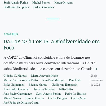
Sueli Angelo Furlan
Michel Santos
Karen Oliveira
Guillermo Estupiñán
Erika Guimarães
ANÁLISES
Da CoP-27 à CoP-15: a Biodiversidade em
Foco
A CoP27 do Clima foi concluída e é hora de focarmos nos
desafios e metas para outra convenção internacional: a CoP15
sobre Biodiversidade, que começa em dezembro no Canadá
→
Cláudio C. Maretti
Marta Azevedo Irving
28 de
Maria Cecília Wey de Brito
Jean Paul Metzger
Paul Dale
novembro
Erika Guimarães
Edenise Garcia
Guillermo Estupiñán
de 2022
José Carlos Carvalho
Izabella Teixeira
Nilto Tatto
João Paulo Capobianco
Sueli Angelo Furlan
Pedro Ivo Batista
Michel Santos
Karen Oliveira
Carlos Durigan
Carlos Minc
José Pedro de Oliveira Costa