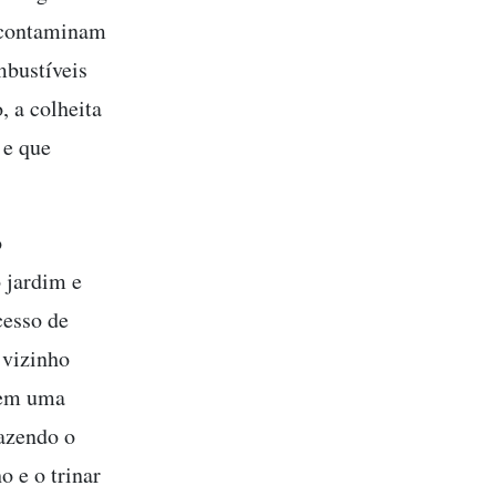
e contaminam
mbustíveis
, a colheita
 e que
o
 jardim e
cesso de
 vizinho
tem uma
fazendo o
o e o trinar