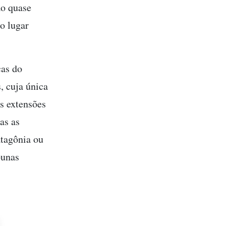
ão quase
o lugar
cas do
, cuja única
s extensões
as as
atagônia ou
punas