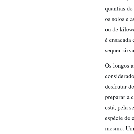
quantias de
os solos e 
ou de kilowa
é ensacada 
sequer sirv
Os longos a
considerado
desfrutar d
preparar a 
está, pela 
espécie de 
mesmo. Uma 