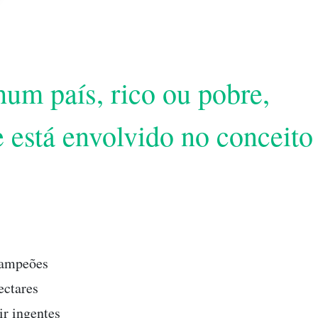
hum país, rico ou pobre,
e está envolvido no conceito
campeões
ectares
ir ingentes