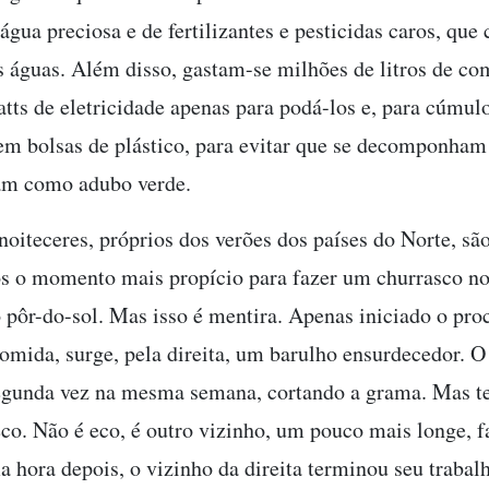
 água preciosa e de fertilizantes e pesticidas caros, qu
as águas. Além disso, gastam-se milhões de litros de co
tts de eletricidade apenas para podá-los e, para cúmulo
em bolsas de plástico, para evitar que se decomponham
am como adubo verde.
noiteceres, próprios dos verões dos países do Norte, sã
s o momento mais propício para fazer um churrasco no
o pôr-do-sol. Mas isso é mentira. Apenas iniciado o pro
comida, surge, pela direita, um barulho ensurdecedor. O
segunda vez na mesma semana, cortando a grama. Mas 
eco. Não é eco, é outro vizinho, um pouco mais longe, 
hora depois, o vizinho da direita terminou seu trabalh