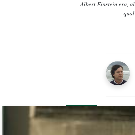
Albert Einstein era, a
qual
Biodiversidade
Albert Einstein
mar
oceanos