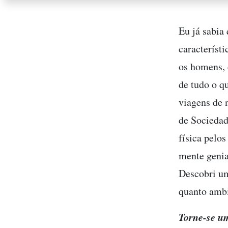
Eu já sabia
característ
os homens, 
de tudo o q
viagens de 
de Sociedad
física pelo
mente genia
Descobri um
quanto ambi
Torne-se u