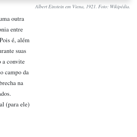
Albert Einstein em Viena, 1921. Foto: Wikipédia.
 uma outra
onia entre
Pois é, além
urante suas
 a convite
 no campo da
brecha na
ados.
l (para ele)