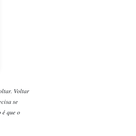
ltar. Voltar
ecisa se
 é que o