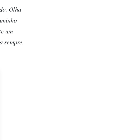
edo. Olha
caminho
nte um
ra sempre.