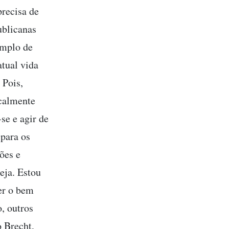
precisa de
ublicanas
emplo de
atual vida
 Pois,
icalmente
se e agir de
 para os
ões e
eja. Estou
er o bem
, outros
 Brecht,