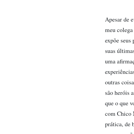
Apesar de e
meu colega
expõe seus 
suas últimas
uma afirmaç
experiências
outras cois
são heróis 
que o que v
com Chico M
prática, de 