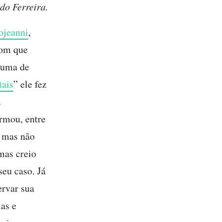
do Ferreira.
ojeanni
,
com que
 uma de
ais
” ele fez
m
irmou, entre
, mas não
mas creio
seu caso. Já
ervar sua
ias e