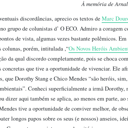
À memória de Arnal
ventuais discordâncias, aprecio os textos de
Marc Dour
 no grupo de colunistas d’ O ECO. Admiro a coragem 
pontos de vista, algumas vezes bastante polêmicos. Em
 colunas, porém, intitulada ,“
Os Novos Heróis Ambient
ão da qual discordo completamente, pois se choca co
 concretas que tive a oportunidade de vivenciar. Ele af
as, que Dorothy Stang e Chico Mendes “são heróis, sim
ambientais”. Conheci superficialmente a irmã Dorothy, 
ou dizer aqui também se aplica, ao menos em parte, ao 
endes tive a oportunidade de conviver melhor, de obs
bater longos papos sobre os seus (e nossos) anseios, ide