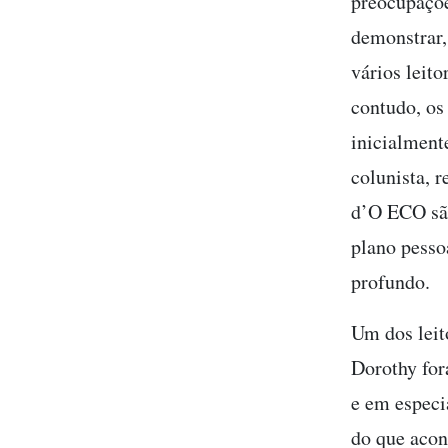
preocupaçõe
demonstrar,
vários leit
contudo, os
inicialment
colunista, r
d’O ECO são
plano pesso
profundo.
Um dos leit
Dorothy for
e em especi
do que acon