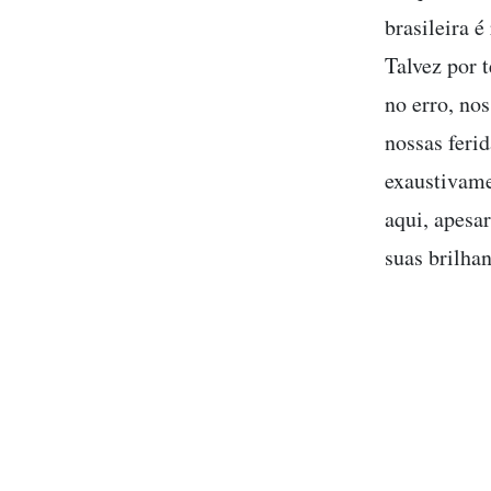
brasileira 
Talvez por 
no erro, no
nossas feri
exaustivame
aqui, apesar
suas brilha