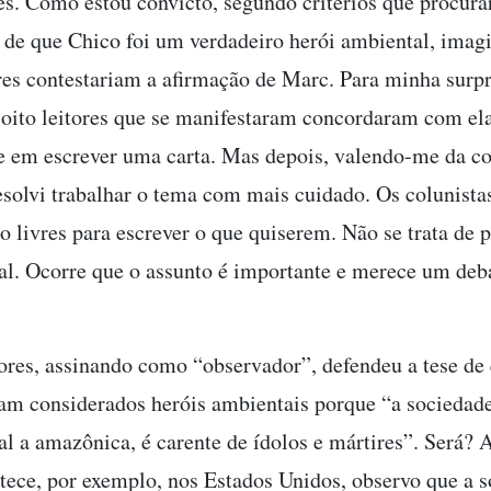
s. Como estou convicto, segundo critérios que procura
 de que Chico foi um verdadeiro herói ambiental, imag
ores contestariam a afirmação de Marc. Para minha surpr
 oito leitores que se manifestaram concordaram com ela
e em escrever uma carta. Mas depois, valendo-me da c
esolvi trabalhar o tema com mais cuidado. Os colunistas
 livres para escrever o que quiserem. Não se trata de 
al. Ocorre que o assunto é importante e merece um deb
ores, assinando como “observador”, defendeu a tese de
am considerados heróis ambientais porque “a sociedade 
al a amazônica, é carente de ídolos e mártires”. Será? 
tece, por exemplo, nos Estados Unidos, observo que a 