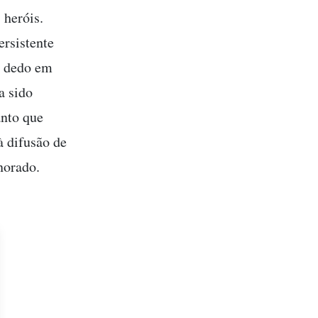
 heróis.
ersistente
o dedo em
a sido
anto que
à difusão de
norado.