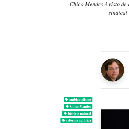
Chico Mendes é visto de 
sindical
ambientalismo
Chico Mendes
história natural
reforma agrárica