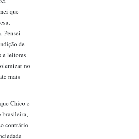
rei
inei que
esa,
. Pensei
ondição de
 e leitores
polemizar no
ate mais
 que Chico e
brasileira,
Ao contrário
sociedade