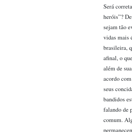
Será correta
heróis”? De
sejam tão e
vidas mais é
brasileira, 
afinal, o q
além de suas
acordo com 
seus concid
bandidos es
falando de 
comum. Alg
permanecem