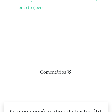
em ((o))eco
Comentários
Se o que você acabou de ler foi útil