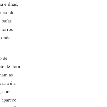
a e ilhas;
curso do
s baías
 morros
, onde
o de
te de flora
inam as
ária é a
o, com
, aparece