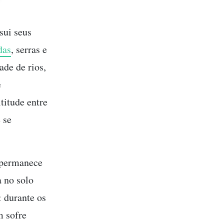
sui seus
das
, serras e
de de rios,
e
titude entre
 se
 permanece
 no solo
: durante os
m sofre