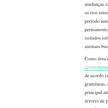
mudanças ra
os rios ret
período ante
permanentes
isolados so
animais bus
Como área d
ecossistem
de acordo c
gramíneas, 
principal a
árvores de 