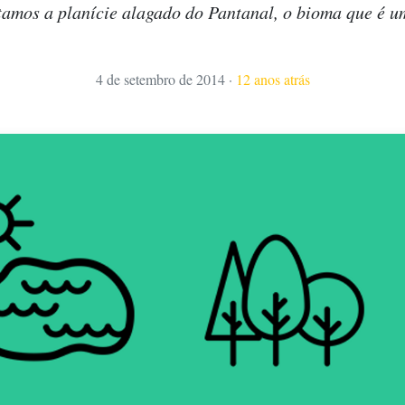
itamos a planície alagado do Pantanal, o bioma que é u
4 de setembro de 2014
·
12 anos atrás