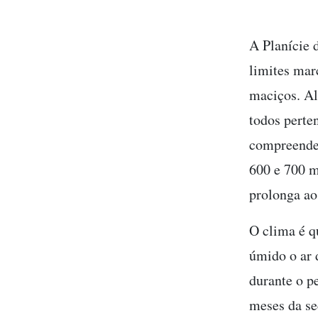
A Planície 
limites mar
maciços. Al
todos perte
compreende o
600 e 700 m
prolonga ao
O clima é q
úmido o ar 
durante o pe
meses da se