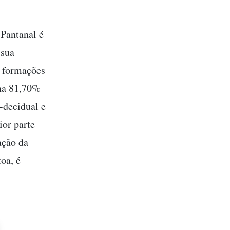
 Pantanal é
 sua
, formações
ina 81,70%
i-decidual e
ior parte
ação da
oa, é