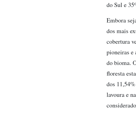
do Sul e 35
Embora seja
dos mais ex
cobertura v
pioneiras e
do bioma. Os
floresta es
dos 11,54% 
lavoura e n
considerad