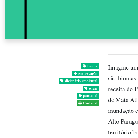
Imagine uma
bioma
conservação
são biomas i
dicionário ambiental
receita do 
enem
pantanal
de Mata Atl
Pantanal
inundação c
Alto Paragu
território 