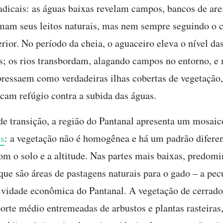
dicais: as águas baixas revelam campos, bancos de arei
omam seus leitos naturais, mas nem sempre seguindo o 
rior. No período da cheia, o aguaceiro eleva o nível da
; os rios transbordam, alagando campos no entorno, e
bressaem como verdadeiras ilhas cobertas de vegetação
cam refúgio contra a subida das águas.
e transição, a região do Pantanal apresenta um mosaic
as
: a vegetação não é homogênea e há um padrão diferen
om o solo e a altitude. Nas partes mais baixas, predom
que são áreas de pastagens naturais para o gado – a pecu
tividade econômica do Pantanal. A vegetação de cerrad
porte médio entremeadas de arbustos e plantas rasteiras