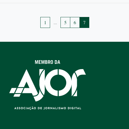
1
...
5
6
7