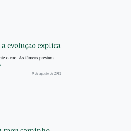
 a evolução explica
nte o voo. As fêmeas prestam
→
9 de agosto de 2012
ou meu caminho