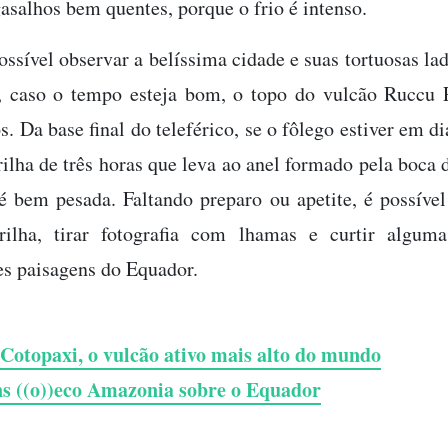
gasalhos bem quentes, porque o frio é intenso.
ossível observar a belíssima cidade e suas tortuosas la
, caso o tempo esteja bom, o topo do vulcão Ruccu P
. Da base final do teleférico, se o fôlego estiver em di
rilha de três horas que leva ao anel formado pela boca 
 bem pesada. Faltando preparo ou apetite, é possível
trilha, tirar fotografia com lhamas e curtir algum
es paisagens do Equador.
 Cotopaxi, o vulcão ativo mais alto do mundo
s ((o))eco Amazonia sobre o Equador