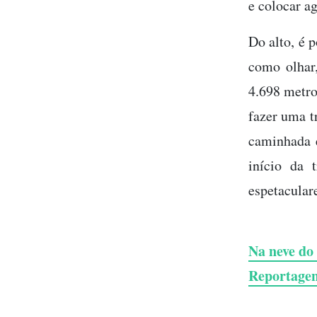
e colocar a
Do alto, é p
como olhar
4.698 metros
fazer uma t
caminhada é
início da 
espetacular
Na neve do
Reportagen