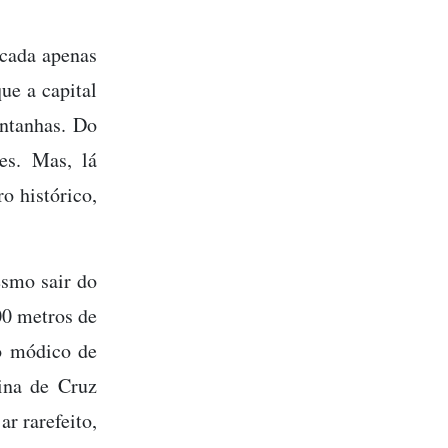
scada apenas
ue a capital
ntanhas. Do
es. Mas, lá
o histórico,
esmo sair do
00 metros de
o módico de
ina de Cruz
ar rarefeito,