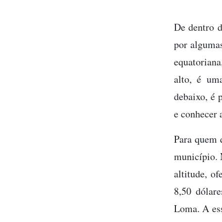
De dentro d
por algumas
equatorian
alto, é um
debaixo, é 
e conhecer a
Para quem q
município. 
altitude, o
8,50 dólar
Loma. A essa