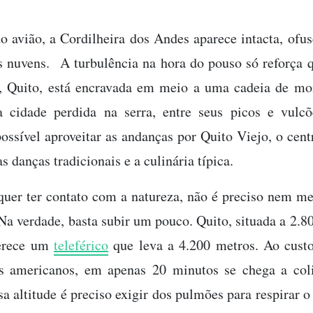
o avião, a Cordilheira dos Andes aparece intacta, ofu
 nuvens. A turbulência na hora do pouso só reforça q
a, Quito, está encravada em meio a uma cadeia de mo
a cidade perdida na serra, entre seus picos e vulcõ
possível aproveitar as andanças por Quito Viejo, o centr
s danças tradicionais e a culinária típica.
uer ter contato com a natureza, não é preciso nem m
Na verdade, basta subir um pouco. Quito, situada a 2.8
ferece um
teleférico
que leva a 4.200 metros. Ao cust
es americanos, em apenas 20 minutos se chega a col
 altitude é preciso exigir dos pulmões para respirar o 