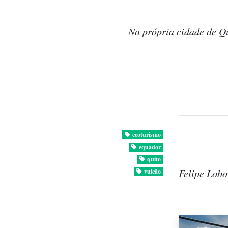
Na própria cidade de Qu
ecoturismo
equador
quito
Felipe Lobo
vulcão