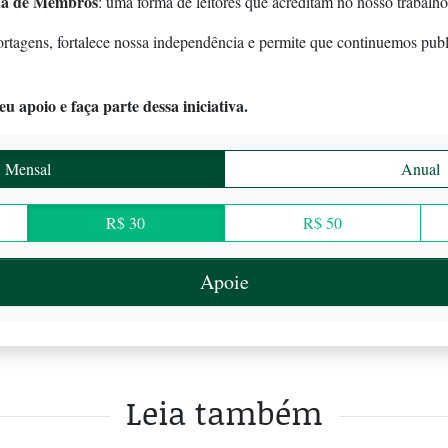
a de Membros
: uma forma de leitores que acreditam no nosso trabalho
ortagens, fortalece nossa independência e permite que continuemos pub
u apoio e faça parte dessa iniciativa.
Mensal
Anual
R$ 30
R$ 50
Apoie
Leia também