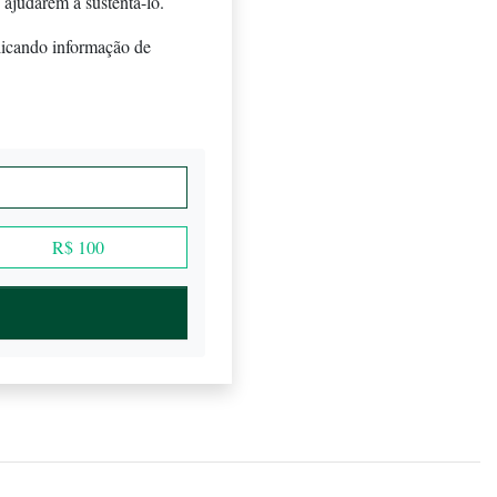
 ajudarem a sustentá-lo.
licando informação de
R$ 100