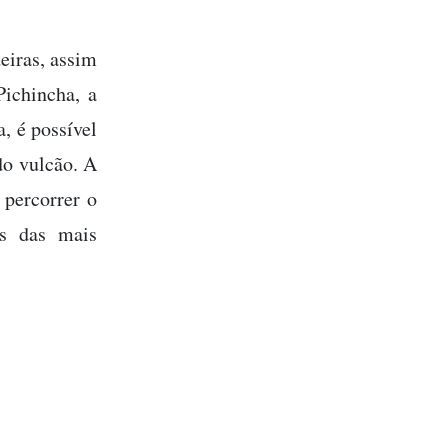
deiras, assim
ichincha, a
a, é possível
do vulcão. A
 percorrer o
as das mais