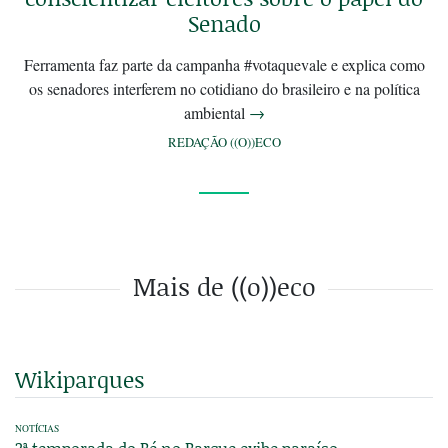
Senado
Ferramenta faz parte da campanha #votaquevale e explica como
os senadores interferem no cotidiano do brasileiro e na política
ambiental
→
REDAÇÃO ((O))ECO
Mais de ((o))eco
Wikiparques
NOTÍCIAS
2ª temporada do Pé no Parque exibe paraíso